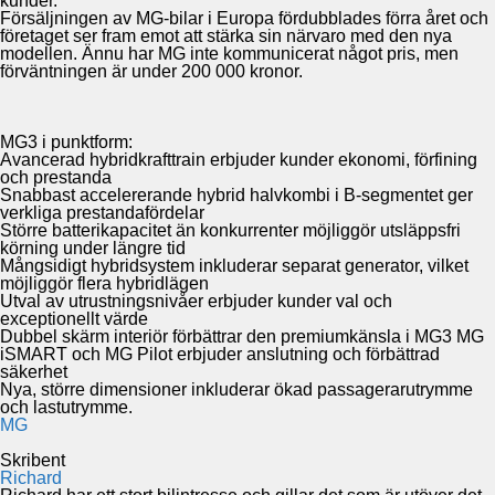
kunder.
Försäljningen av MG-bilar i Europa fördubblades förra året och
företaget ser fram emot att stärka sin närvaro med den nya
modellen. Ännu har MG inte kommunicerat något pris, men
förväntningen är under 200 000 kronor.
MG3 i punktform:
Avancerad hybridkrafttrain erbjuder kunder ekonomi, förfining
och prestanda
Snabbast accelererande hybrid halvkombi i B-segmentet ger
verkliga prestandafördelar
Större batterikapacitet än konkurrenter möjliggör utsläppsfri
körning under längre tid
Mångsidigt hybridsystem inkluderar separat generator, vilket
möjliggör flera hybridlägen
Utval av utrustningsnivåer erbjuder kunder val och
exceptionellt värde
Dubbel skärm interiör förbättrar den premiumkänsla i MG3 MG
iSMART och MG Pilot erbjuder anslutning och förbättrad
säkerhet
Nya, större dimensioner inkluderar ökad passagerarutrymme
och lastutrymme.
MG
Skribent
Richard