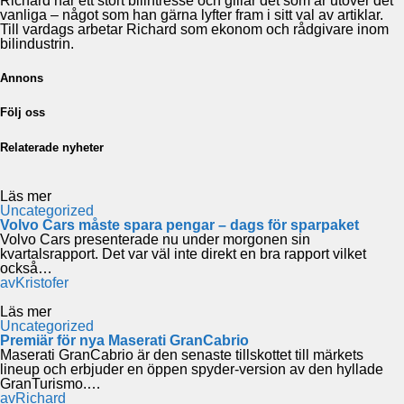
Richard har ett stort bilintresse och gillar det som är utöver det
vanliga – något som han gärna lyfter fram i sitt val av artiklar.
Till vardags arbetar Richard som ekonom och rådgivare inom
bilindustrin.
Annons
Följ oss
Relaterade nyheter
Läs mer
Uncategorized
Volvo Cars måste spara pengar – dags för sparpaket
Volvo Cars presenterade nu under morgonen sin
kvartalsrapport. Det var väl inte direkt en bra rapport vilket
också…
av
Kristofer
Läs mer
Uncategorized
Premiär för nya Maserati GranCabrio
Maserati GranCabrio är den senaste tillskottet till märkets
lineup och erbjuder en öppen spyder-version av den hyllade
GranTurismo.…
av
Richard