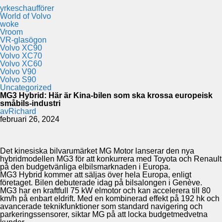
yrkeschaufförer
World of Volvo
woke
Vroom
VR-glasögon
Volvo XC90
Volvo XC70
Volvo XC60
Volvo V90
Volvo S90
Uncategorized
MG3 Hybrid: Här är Kina-bilen som ska krossa europeisk
småbils-industri
av
Richard
februari 26, 2024
Det kinesiska bilvarumärket MG Motor lanserar den nya
hybridmodellen MG3 för att konkurrera med Toyota och Renault
på den budgetvänliga elbilsmarknaden i Europa.
MG3 Hybrid kommer att säljas över hela Europa, enligt
företaget. Bilen debuterade idag på bilsalongen i Genève.
MG3 har en kraftfull 75 kW elmotor och kan accelerera till 80
km/h på enbart eldrift. Med en kombinerad effekt på 192 hk och
avancerade teknikfunktioner som standard navigering och
parkeringssensorer, siktar MG på att locka budgetmedvetna