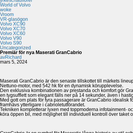
yrkeschaufförer
World of Volvo
woke
Vroom
VR-glasögon
Volvo XC90
Volvo XC70
Volvo XC60
Volvo V90
Volvo S90
Uncategorized
Premiär för nya Maserati GranCabrio
av
Richard
mars 5, 2024
Maserati GranCabrio är den senaste tillskottet till märkets line
Nettuno-motor, med 542 hk för en dynamisk körupplevelse.
Den exklusiva kombinationen av prestanda och komfort gör GranCabr
en tygsufflett som elegant fälls ner på 14 sekunder, även i hastig
Med gott om plats för fyra passagerare är GranCabrio idealisk
framhävs ytterligare i cabrioletutförandet.
Tekniken kompletterar lyxen med toppmoderna infotainment- och f
köra öppen bil, med möjlighet till individuell kontroll över take