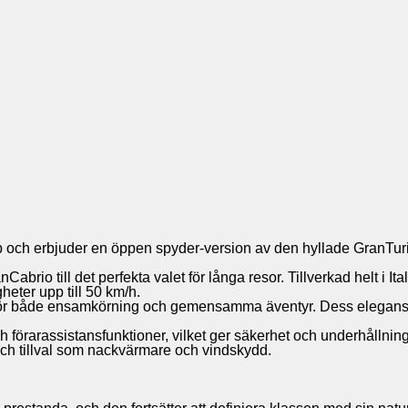
up och erbjuder en öppen spyder-version av den hyllade GranTuris
io till det perfekta valet för långa resor. Tillverkad helt i Ita
heter upp till 50 km/h.
 för både ensamkörning och gemensamma äventyr. Dess elegans fö
örarassistansfunktioner, vilket ger säkerhet och underhållning. 
t och tillval som nackvärmare och vindskydd.