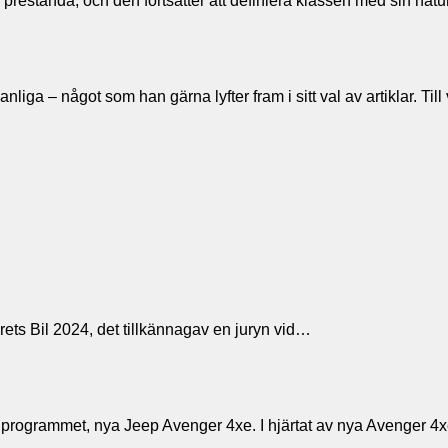
 prestanda, och den fortsätter att definiera klassen med sin nat
t vanliga – något som han gärna lyfter fram i sitt val av artiklar
ets Bil 2024, det tillkännagav en juryn vid…
llprogrammet, nya Jeep Avenger 4xe. I hjärtat av nya Avenger 4