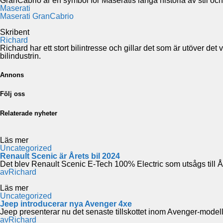
GranCabrio är en symbol för Maseratis långa historia av stil och
Maserati
Maserati GranCabrio
Skribent
Richard
Richard har ett stort bilintresse och gillar det som är utöver de
bilindustrin.
Annons
Följ oss
Relaterade nyheter
Läs mer
Uncategorized
Renault Scenic är Årets bil 2024
Det blev Renault Scenic E-Tech 100% Electric som utsågs till År
av
Richard
Läs mer
Uncategorized
Jeep introducerar nya Avenger 4xe
Jeep presenterar nu det senaste tillskottet inom Avenger-mode
av
Richard