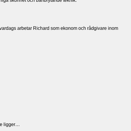
urliga skönhet och banbrytande teknik.
. Till vardags arbetar Richard som ekonom och rådgivare inom
xe ligger…