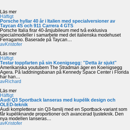
Läs mer
Häftigt
Porsche hyllar 40 år i Italien med specialversioner av
Taycan 4S och 911 Carrera 4 GTS
Porsche Italia firar 40-årsjubileum med två exklusiva
specialmodeller i samarbete med det italienska modehuset
Ferragamo. Baserade på Taycan…
av
Kristofer
Läs mer
Häftigt
Testar toppfarten på sin Koenigsegg: ”Detta är sjukt”
Amerikanska youtubern The Stradman äger en Koenigsegg
Agera. På laddningsbanan på Kennedy Space Center i Florida
har han…
av
Richard
Läs mer
Häftigt
Audi Q3 Sportback lanseras med kupélik design och
OLED-teknik
Audi kompletterar sin Q3-familj med en Sportback-variant som
får kupéliknande proportioner och avancerad ljusteknik. Den
nya modellen lanseras…
av
Kristofer