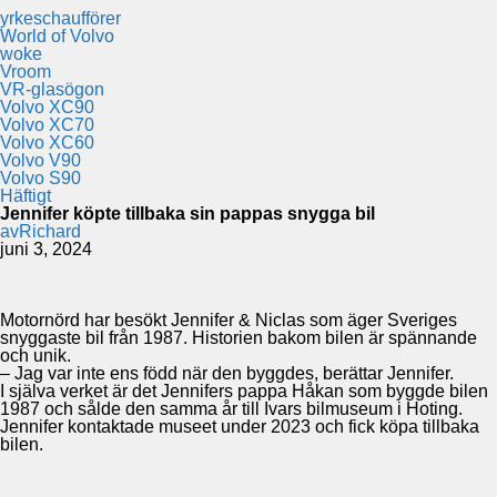
yrkeschaufförer
World of Volvo
woke
Vroom
VR-glasögon
Volvo XC90
Volvo XC70
Volvo XC60
Volvo V90
Volvo S90
Häftigt
Jennifer köpte tillbaka sin pappas snygga bil
av
Richard
juni 3, 2024
Motornörd har besökt Jennifer & Niclas som äger Sveriges
snyggaste bil från 1987. Historien bakom bilen är spännande
och unik.
– Jag var inte ens född när den byggdes, berättar Jennifer.
I själva verket är det Jennifers pappa Håkan som byggde bilen
1987 och sålde den samma år till Ivars bilmuseum i Hoting.
Jennifer kontaktade museet under 2023 och fick köpa tillbaka
bilen.