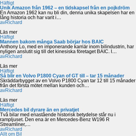
Häftigt
Unik Amazon från 1962 – en tidskapsel från en pojkdröm
En Amazon 1962 kan nu bli din, denna unika skapelsen har en
lång historia och har varit i…
av
Richard
Läs mer
Häftigt
Mannen bakom många Saab börjar hos BAIC
Anthony Lo, med en imponerande karriär inom bilindustrin, har
nyligen anslutit sig till det kinesiska företaget BAIC. I…
av
Richard
Läs mer
Häftigt
Så blir en Volvo P1800 Cyan of GT till – tar 15 månader
Skräddarbygget av en Volvo P1800 Cyan tar 12 till 15 månader
från det första mötet mellan kunden och…
av
Richard
Läs mer
Häftigt
Mercedes bil dyrare än en privatjet
Två bilar med enastående historisk betydelse står nu i
rampljuset. Den ena är en Mercedes-Benz W196 R
Streamliner,…
av
Richard
Allt om Bil