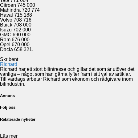
Tata 771 084
Citroen 745 000
Mahindra 720 774
Haval 715 188
Volvo 708 716
Buick 708 000
Isuzu 702 000
GMC 690 000
Ram 676 000
Opel 670 000
Dacia 658 321.
Skribent
Richard
Richard har ett stort bilintresse och gillar det som är utöver det
vanliga – något som han gärna lyfter fram i sitt val av artiklar.
Till vardags arbetar Richard som ekonom och rådgivare inom
bilindustrin.
Annons
Följ oss
Relaterade nyheter
Läs mer