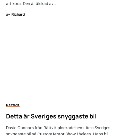
att köra. Den är älskad av…
av
Richard
HÄFTIGT
Detta är Sveriges snyggaste bil
David Gunnars från Rättvik plockade hem titeln Sveriges
snyggaste bil på Custom Motor Show i helgen. Hans bil…