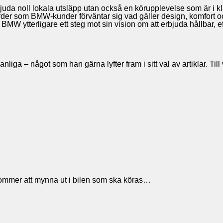
da noll lokala utsläpp utan också en körupplevelse som är i k
arder som BMW-kunder förväntar sig vad gäller design, komfort o
W ytterligare ett steg mot sin vision om att erbjuda hållbar, effe
t vanliga – något som han gärna lyfter fram i sitt val av artiklar
kommer att mynna ut i bilen som ska köras…