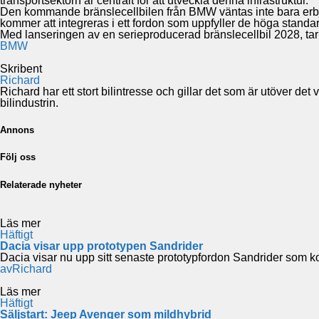
transportsektorn är centralt för att utveckla denna infrastruktur.
Den kommande bränslecellbilen från BMW väntas inte bara erbju
kommer att integreras i ett fordon som uppfyller de höga stand
Med lanseringen av en serieproducerad bränslecellbil 2028, tar BM
BMW
Skribent
Richard
Richard har ett stort bilintresse och gillar det som är utöver de
bilindustrin.
Annons
Följ oss
Relaterade nyheter
Läs mer
Häftigt
Dacia visar upp prototypen Sandrider
Dacia visar nu upp sitt senaste prototypfordon Sandrider som 
av
Richard
Läs mer
Häftigt
Säljstart: Jeep Avenger som mildhybrid