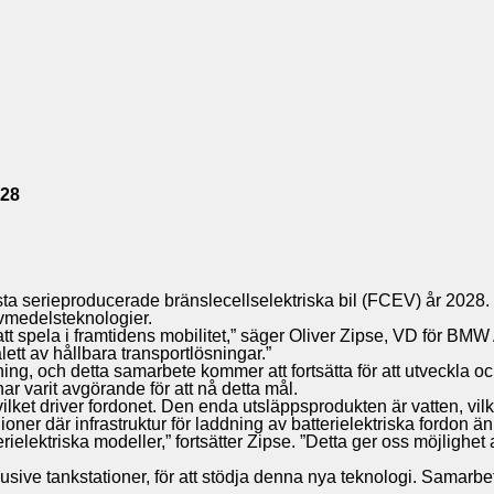
028
sta serieproducerade bränslecellselektriska bil (FCEV) år 2028.
ivmedelsteknologier.
l att spela i framtidens mobilitet,” säger Oliver Zipse, VD för B
ett av hållbara transportlösningar.”
, och detta samarbete kommer att fortsätta för att utveckla och
ar varit avgörande för att nå detta mål.
vilket driver fordonet. Den enda utsläppsprodukten är vatten, vilk
gioner där infrastruktur för laddning av batterielektriska fordon ä
terielektriska modeller,” fortsätter Zipse. ”Detta ger oss möjlig
klusive tankstationer, för att stödja denna nya teknologi. Samar