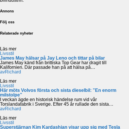
bilindustrin.
Annons
Följ oss
Relaterade nyheter
Läs mer
Livsstil
James May hälsar på Jay Leno och tittar på bilar
James May känd från brittiska Top Gear har dragit till
Kalifornien. Där passade han på att hälsa på…
av
Richard
Läs mer
Livsstil
Här möts Volvos första och sista dieselbil: ”En enorm
milstolpe”
I veckan ägde en historisk händelse rum vid vår
Torslandafabrik i Sverige. Efter 45 år rullade den sista…
av
Richard
Läs mer
Livsstil
Superstjärnan Kim Kardashian visar upp sig med Tesla