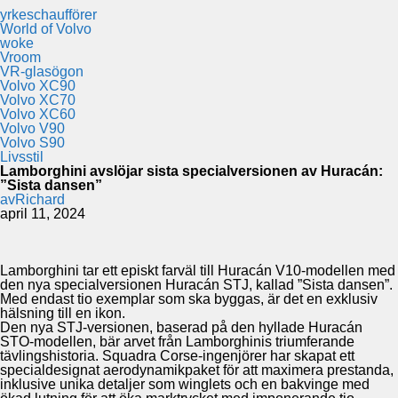
yrkeschaufförer
World of Volvo
woke
Vroom
VR-glasögon
Volvo XC90
Volvo XC70
Volvo XC60
Volvo V90
Volvo S90
Livsstil
Lamborghini avslöjar sista specialversionen av Huracán:
”Sista dansen”
av
Richard
april 11, 2024
Lamborghini tar ett episkt farväl till Huracán V10-modellen med
den nya specialversionen Huracán STJ, kallad ”Sista dansen”.
Med endast tio exemplar som ska byggas, är det en exklusiv
hälsning till en ikon.
Den nya STJ-versionen, baserad på den hyllade Huracán
STO-modellen, bär arvet från Lamborghinis triumferande
tävlingshistoria. Squadra Corse-ingenjörer har skapat ett
specialdesignat aerodynamikpaket för att maximera prestanda,
inklusive unika detaljer som winglets och en bakvinge med