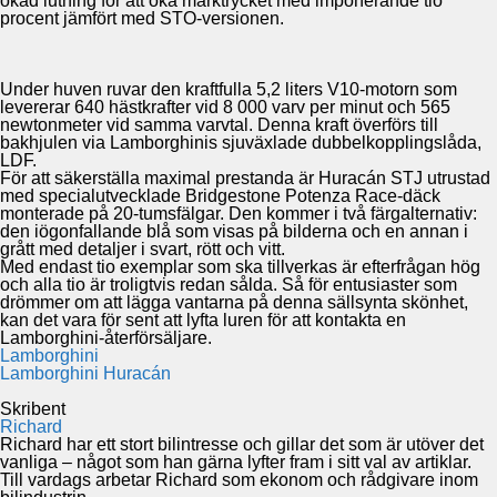
ökad lutning för att öka marktrycket med imponerande tio
procent jämfört med STO-versionen.
Under huven ruvar den kraftfulla 5,2 liters V10-motorn som
levererar 640 hästkrafter vid 8 000 varv per minut och 565
newtonmeter vid samma varvtal. Denna kraft överförs till
bakhjulen via Lamborghinis sjuväxlade dubbelkopplingslåda,
LDF.
För att säkerställa maximal prestanda är Huracán STJ utrustad
med specialutvecklade Bridgestone Potenza Race-däck
monterade på 20-tumsfälgar. Den kommer i två färgalternativ:
den iögonfallande blå som visas på bilderna och en annan i
grått med detaljer i svart, rött och vitt.
Med endast tio exemplar som ska tillverkas är efterfrågan hög
och alla tio är troligtvis redan sålda. Så för entusiaster som
drömmer om att lägga vantarna på denna sällsynta skönhet,
kan det vara för sent att lyfta luren för att kontakta en
Lamborghini-återförsäljare.
Lamborghini
Lamborghini Huracán
Skribent
Richard
Richard har ett stort bilintresse och gillar det som är utöver det
vanliga – något som han gärna lyfter fram i sitt val av artiklar.
Till vardags arbetar Richard som ekonom och rådgivare inom