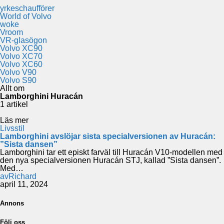
yrkeschaufförer
World of Volvo
woke
Vroom
VR-glasögon
Volvo XC90
Volvo XC70
Volvo XC60
Volvo V90
Volvo S90
Allt om
Lamborghini Huracán
1 artikel
Läs mer
Livsstil
Lamborghini avslöjar sista specialversionen av Huracán:
”Sista dansen”
Lamborghini tar ett episkt farväl till Huracán V10-modellen med
den nya specialversionen Huracán STJ, kallad ”Sista dansen”.
Med…
av
Richard
april 11, 2024
Annons
Följ oss