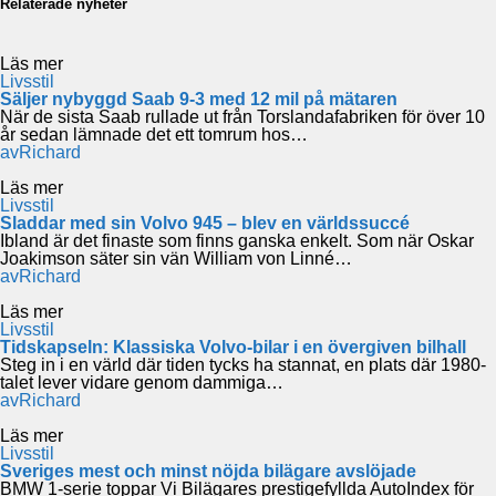
Relaterade nyheter
Läs mer
Livsstil
Säljer nybyggd Saab 9-3 med 12 mil på mätaren
När de sista Saab rullade ut från Torslandafabriken för över 10
år sedan lämnade det ett tomrum hos…
av
Richard
Läs mer
Livsstil
Sladdar med sin Volvo 945 – blev en världssuccé
Ibland är det finaste som finns ganska enkelt. Som när Oskar
Joakimson säter sin vän William von Linné…
av
Richard
Läs mer
Livsstil
Tidskapseln: Klassiska Volvo-bilar i en övergiven bilhall
Steg in i en värld där tiden tycks ha stannat, en plats där 1980-
talet lever vidare genom dammiga…
av
Richard
Läs mer
Livsstil
Sveriges mest och minst nöjda bilägare avslöjade
BMW 1-serie toppar Vi Bilägares prestigefyllda AutoIndex för