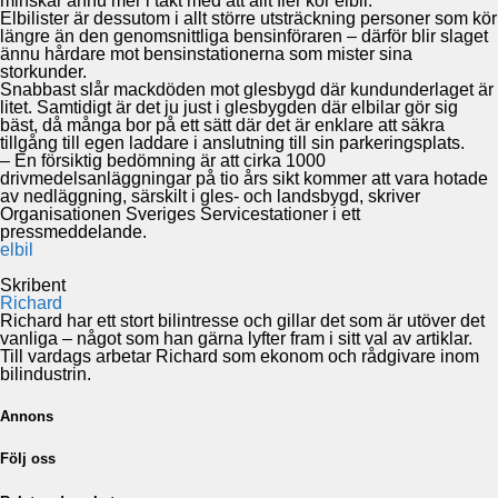
minskar ännu mer i takt med att allt fler kör elbil.
Elbilister är dessutom i allt större utsträckning personer som kör
längre än den genomsnittliga bensinföraren – därför blir slaget
ännu hårdare mot bensinstationerna som mister sina
storkunder.
Snabbast slår mackdöden mot glesbygd där kundunderlaget är
litet. Samtidigt är det ju just i glesbygden där elbilar gör sig
bäst, då många bor på ett sätt där det är enklare att säkra
tillgång till egen laddare i anslutning till sin parkeringsplats.
– En försiktig bedömning är att cirka 1000
drivmedelsanläggningar på tio års sikt kommer att vara hotade
av nedläggning, särskilt i gles- och landsbygd, skriver
Organisationen Sveriges Servicestationer i ett
pressmeddelande.
elbil
Skribent
Richard
Richard har ett stort bilintresse och gillar det som är utöver det
vanliga – något som han gärna lyfter fram i sitt val av artiklar.
Till vardags arbetar Richard som ekonom och rådgivare inom
bilindustrin.
Annons
Följ oss