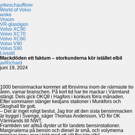
yrkeschaufförer
World of Volvo
woke
Vroom
VR-glasögon
Volvo XC90
Volvo XC70
Volvo XC60
Volvo V90
Volvo S90
Livsstil
Mackdöden ett faktum – storkunderna kör istället elbil
av
Richard
juni 19, 2024
1000 bensinmackar kommer att försvinna inom de närmaste tio
åren, varnar branschen. På kort tid har tre mackar i Värmland
stängt. Dels gick OKQ8 i Hagfors i konkurs förra månaden.
Efter sommaren stänger kedjans stationer i Munkfors och
Skoghall för gott.
– Det är inget roligt beslut. Jag tror att den sista bensinmacken
är byggd i Sverige, säger Thomas Andersson, VD för OK
Värmlands till NWT.
Framtiden ser alltså dyster ut för landets bensinstationer.
Marginalerna på bensin och diesel är små, och volymerna