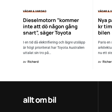
VÄGAR & VARDAG
VÄGAR & 
Dieselmotorn ”kommer
Nya p
inte att dö någon gång
kr ti
snart”, säger Toyota
bilen
I en tid då elektrifiering och lägre utsläpp
Paris en 
är högt prioriterat har Toyota Australien
arkitektu
uttalat sin tro på…
nu ett st
av
Richard
av
Richar
allt om bil