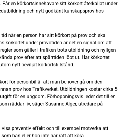
Får en körkortsinnehavare sitt körkort återkallat under
dutbildning och nytt godkänt kunskapsprov hos
 tid när en person har sitt körkort på prov och ska
las körkortet under prövotiden är det en signal om att
regler som gäller i trafiken trots utbildning och nyligen
da prov efter att spärrtiden löpt ut. Har körkortet
tom nytt beviljat körkortstillstånd.
rkort för personbil är att man behöver gå om den
innan prov hos Trafikverket. Utbildningen kostar cirka 5
tgift för en ungdom. Förhoppningsvis leder det till en
som räddar liv, säger Susanne Alger, utredare på
viss preventiv effekt och till exempel motverka att
n som han eller hon inte har rätt att köra.