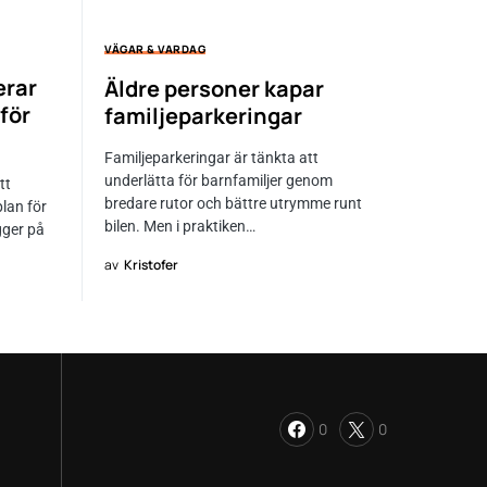
VÄGAR & VARDAG
erar
Äldre personer kapar
för
familjeparkeringar
Familjeparkeringar är tänkta att
underlätta för barnfamiljer genom
tt
bredare rutor och bättre utrymme runt
plan för
bilen. Men i praktiken…
gger på
av
Kristofer
0
0