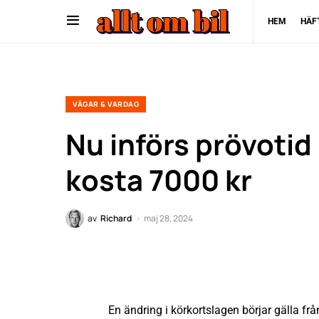
HEM
HÄF
VÄGAR & VARDAG
Nu införs prövotid
kosta 7000 kr
av
Richard
maj 28, 2024
En ändring i körkortslagen börjar gälla frå