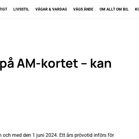
TIGT
LIVSSTIL
VÄGAR & VARDAG
VÄGS ÄNDE
OM ALLT OM BIL
K
 på AM-kortet – kan
n och med den 1 juni 2024. Ett års prövotid införs för