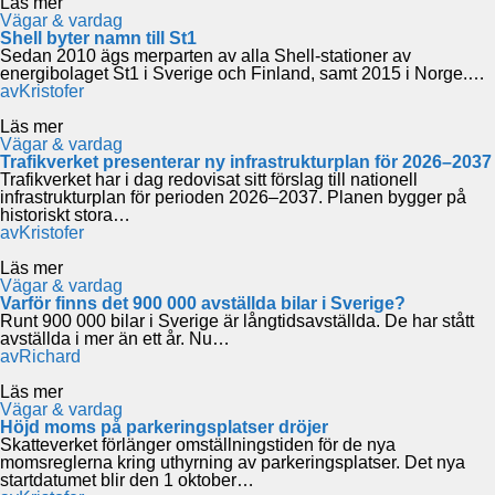
Läs mer
Vägar & vardag
Shell byter namn till St1
Sedan 2010 ägs merparten av alla Shell-stationer av
energibolaget St1 i Sverige och Finland, samt 2015 i Norge.…
av
Kristofer
Läs mer
Vägar & vardag
Trafikverket presenterar ny infrastrukturplan för 2026–2037
Trafikverket har i dag redovisat sitt förslag till nationell
infrastrukturplan för perioden 2026–2037. Planen bygger på
historiskt stora…
av
Kristofer
Läs mer
Vägar & vardag
Varför finns det 900 000 avställda bilar i Sverige?
Runt 900 000 bilar i Sverige är långtidsavställda. De har stått
avställda i mer än ett år. Nu…
av
Richard
Läs mer
Vägar & vardag
Höjd moms på parkeringsplatser dröjer
Skatteverket förlänger omställningstiden för de nya
momsreglerna kring uthyrning av parkeringsplatser. Det nya
startdatumet blir den 1 oktober…