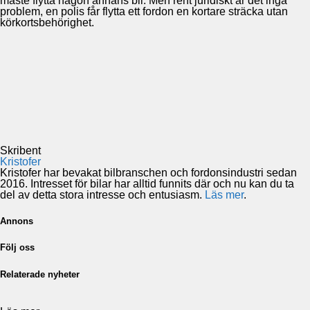
måste flytta någon annans bil. Men rent juridiskt är det inga
problem, en polis får flytta ett fordon en kortare sträcka utan
körkortsbehörighet.
Skribent
Kristofer
Kristofer har bevakat bilbranschen och fordonsindustri sedan
2016. Intresset för bilar har alltid funnits där och nu kan du ta
del av detta stora intresse och entusiasm.
Läs mer
.
Annons
Följ oss
Relaterade nyheter