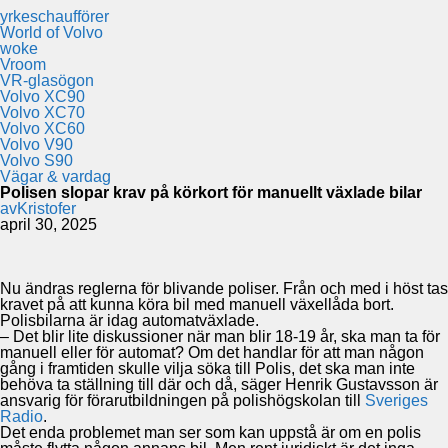
yrkeschaufförer
World of Volvo
woke
Vroom
VR-glasögon
Volvo XC90
Volvo XC70
Volvo XC60
Volvo V90
Volvo S90
Vägar & vardag
Polisen slopar krav på körkort för manuellt växlade bilar
av
Kristofer
april 30, 2025
Nu ändras reglerna för blivande poliser. Från och med i höst tas
kravet på att kunna köra bil med manuell växellåda bort.
Polisbilarna är idag automatväxlade.
– Det blir lite diskussioner när man blir 18-19 år, ska man ta för
manuell eller för automat? Om det handlar för att man någon
gång i framtiden skulle vilja söka till Polis, det ska man inte
behöva ta ställning till där och då, säger Henrik Gustavsson är
ansvarig för förarutbildningen på polishögskolan till
Sveriges
Radio
.
Det enda problemet man ser som kan uppstå är om en polis