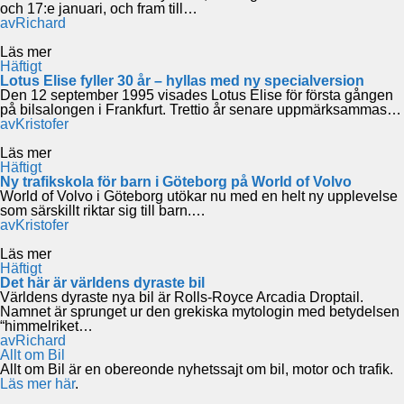
och 17:e januari, och fram till…
av
Richard
Läs mer
Häftigt
Lotus Elise fyller 30 år – hyllas med ny specialversion
Den 12 september 1995 visades Lotus Elise för första gången
på bilsalongen i Frankfurt. Trettio år senare uppmärksammas…
av
Kristofer
Läs mer
Häftigt
Ny trafikskola för barn i Göteborg på World of Volvo
World of Volvo i Göteborg utökar nu med en helt ny upplevelse
som särskillt riktar sig till barn.…
av
Kristofer
Läs mer
Häftigt
Det här är världens dyraste bil
Världens dyraste nya bil är Rolls-Royce Arcadia Droptail.
Namnet är sprunget ur den grekiska mytologin med betydelsen
“himmelriket…
av
Richard
Allt om Bil
Allt om Bil är en obereonde nyhetssajt om bil, motor och trafik.
Läs mer här
.