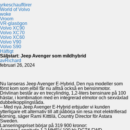
yrkeschaufförer
World of Volvo
woke
Vroom
VR-glasögon
Volvo XC90
Volvo XC70
Volvo XC60
Volvo V90
Volvo S90
Häftigt
Säljstart: Jeep Avenger som mildhybrid
av
Richard
februari 26, 2024
Nu lanseras Jeep Avenger E-Hybrid. Den nya modeller som
först kom som elbil får nu alltså också en bensinmotor.
Drivlinan består av en trecylindrig, 1,2-liters bensinare på 100
hästar, i kombination med en integrerad elmotor och sexväxlad
dubbelkopplingslåda.
– Med nya Jeep Avenger E-Hybrid erbjuder vi kunden
ytterligare ett alternativ till att påbörja sin resa mot elektrifierad
körning, säger Rami Kitttilä, Country Director för Astara
Sweden.
Lanseringspriset börjar på 319 900 kronor: