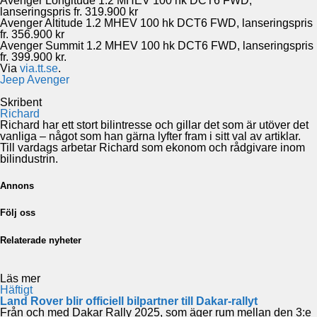
Avenger Longitude 1.2 MHEV 100 hk DCT6 FWD,
lanseringspris fr. 319.900 kr
Avenger Altitude 1.2 MHEV 100 hk DCT6 FWD, lanseringspris
fr. 356.900 kr
Avenger Summit 1.2 MHEV 100 hk DCT6 FWD, lanseringspris
fr. 399.900 kr.
Via
via.tt.se
.
Jeep Avenger
Skribent
Richard
Richard har ett stort bilintresse och gillar det som är utöver det
vanliga – något som han gärna lyfter fram i sitt val av artiklar.
Till vardags arbetar Richard som ekonom och rådgivare inom
bilindustrin.
Annons
Följ oss
Relaterade nyheter
Läs mer
Häftigt
Land Rover blir officiell bilpartner till Dakar-rallyt
Från och med Dakar Rally 2025, som äger rum mellan den 3:e