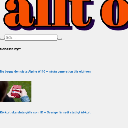
Senaste nytt
Nu byggs den sista Alpine A110 – nästa generation blir eldriven
Körkort ska sluta gälla som ID – Sverige får nytt statligt id-kort