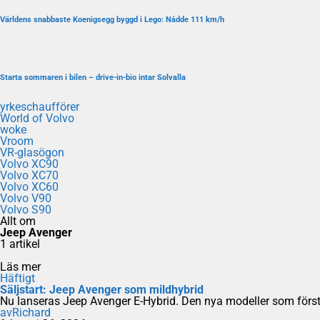
Världens snabbaste Koenigsegg byggd i Lego: Nådde 111 km/h
Starta sommaren i bilen – drive-in-bio intar Solvalla
yrkeschaufförer
World of Volvo
woke
Vroom
VR-glasögon
Volvo XC90
Volvo XC70
Volvo XC60
Volvo V90
Volvo S90
Allt om
Jeep Avenger
1 artikel
Läs mer
Häftigt
Säljstart: Jeep Avenger som mildhybrid
Nu lanseras Jeep Avenger E-Hybrid. Den nya modeller som först
av
Richard