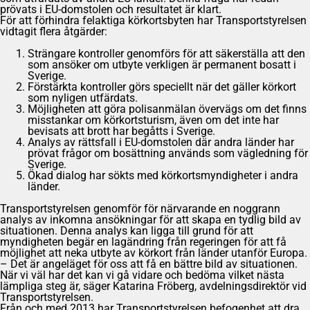
prövats i EU-domstolen och resultatet är klart.
För att förhindra felaktiga körkortsbyten har Transportstyrelsen
vidtagit flera åtgärder:
Strängare kontroller genomförs för att säkerställa att den
som ansöker om utbyte verkligen är permanent bosatt i
Sverige.
Förstärkta kontroller görs speciellt när det gäller körkort
som nyligen utfärdats.
Möjligheten att göra polisanmälan övervägs om det finns
misstankar om körkortsturism, även om det inte har
bevisats att brott har begåtts i Sverige.
Analys av rättsfall i EU-domstolen där andra länder har
prövat frågor om bosättning används som vägledning för
Sverige.
Ökad dialog har sökts med körkortsmyndigheter i andra
länder.
Transportstyrelsen genomför för närvarande en noggrann
analys av inkomna ansökningar för att skapa en tydlig bild av
situationen. Denna analys kan ligga till grund för att
myndigheten begär en lagändring från regeringen för att få
möjlighet att neka utbyte av körkort från länder utanför Europa.
– Det är angeläget för oss att få en bättre bild av situationen.
När vi väl har det kan vi gå vidare och bedöma vilket nästa
lämpliga steg är, säger Katarina Fröberg, avdelningsdirektör vid
Transportstyrelsen.
Från och med 2013 har Transportstyrelsen befogenhet att dra