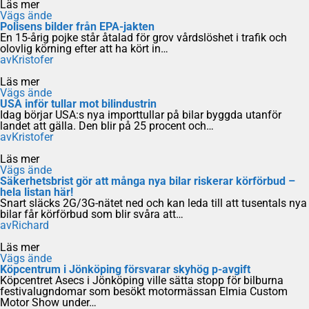
Läs mer
Vägs ände
Polisens bilder från EPA-jakten
En 15-årig pojke står åtalad för grov vårdslöshet i trafik och
olovlig körning efter att ha kört in…
av
Kristofer
Läs mer
Vägs ände
USA inför tullar mot bilindustrin
Idag börjar USA:s nya importtullar på bilar byggda utanför
landet att gälla. Den blir på 25 procent och…
av
Kristofer
Läs mer
Vägs ände
Säkerhetsbrist gör att många nya bilar riskerar körförbud –
hela listan här!
Snart släcks 2G/3G-nätet ned och kan leda till att tusentals nya
bilar får körförbud som blir svåra att…
av
Richard
Läs mer
Vägs ände
Köpcentrum i Jönköping försvarar skyhög p-avgift
Köpcentret Asecs i Jönköping ville sätta stopp för bilburna
festivalugndomar som besökt motormässan Elmia Custom
Motor Show under…