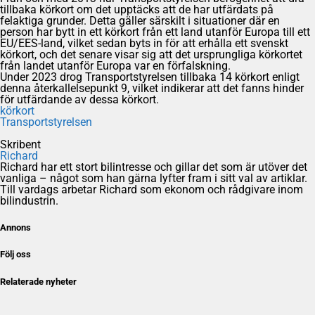
tillbaka körkort om det upptäcks att de har utfärdats på
felaktiga grunder. Detta gäller särskilt i situationer där en
person har bytt in ett körkort från ett land utanför Europa till ett
EU/EES-land, vilket sedan byts in för att erhålla ett svenskt
körkort, och det senare visar sig att det ursprungliga körkortet
från landet utanför Europa var en förfalskning.
Under 2023 drog Transportstyrelsen tillbaka 14 körkort enligt
denna återkallelsepunkt 9, vilket indikerar att det fanns hinder
för utfärdande av dessa körkort.
körkort
Transportstyrelsen
Skribent
Richard
Richard har ett stort bilintresse och gillar det som är utöver det
vanliga – något som han gärna lyfter fram i sitt val av artiklar.
Till vardags arbetar Richard som ekonom och rådgivare inom
bilindustrin.
Annons
Följ oss
Relaterade nyheter