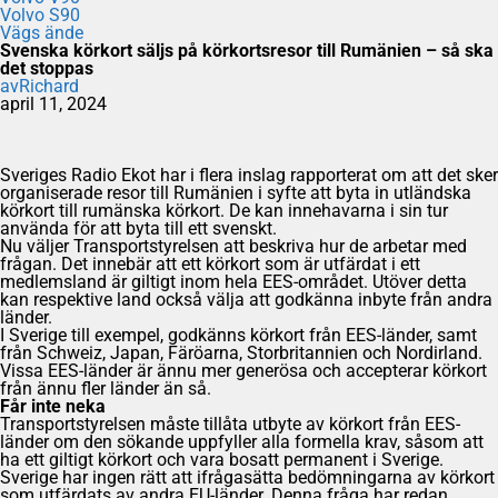
Volvo S90
Vägs ände
Svenska körkort säljs på körkortsresor till Rumänien – så ska
det stoppas
av
Richard
april 11, 2024
Sveriges Radio Ekot har i flera inslag rapporterat om att det sker
organiserade resor till Rumänien i syfte att byta in utländska
körkort till rumänska körkort. De kan innehavarna i sin tur
använda för att byta till ett svenskt.
Nu väljer Transportstyrelsen att beskriva hur de arbetar med
frågan. Det innebär att ett körkort som är utfärdat i ett
medlemsland är giltigt inom hela EES-området. Utöver detta
kan respektive land också välja att godkänna inbyte från andra
länder.
I Sverige till exempel, godkänns körkort från EES-länder, samt
från Schweiz, Japan, Färöarna, Storbritannien och Nordirland.
Vissa EES-länder är ännu mer generösa och accepterar körkort
från ännu fler länder än så.
Får inte neka
Transportstyrelsen måste tillåta utbyte av körkort från EES-
länder om den sökande uppfyller alla formella krav, såsom att
ha ett giltigt körkort och vara bosatt permanent i Sverige.
Sverige har ingen rätt att ifrågasätta bedömningarna av körkort
som utfärdats av andra EU-länder. Denna fråga har redan