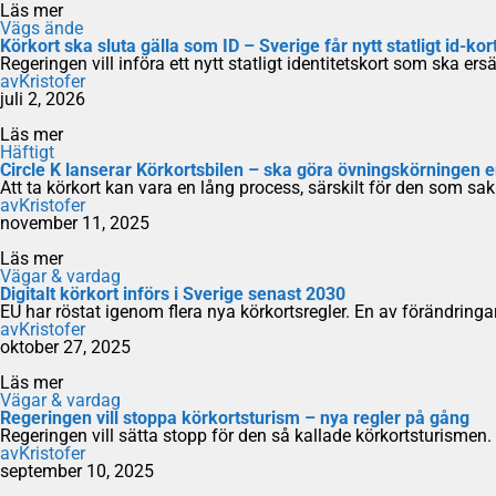
Läs mer
Vägs ände
Körkort ska sluta gälla som ID – Sverige får nytt statligt id-kor
Regeringen vill införa ett nytt statligt identitetskort som ska er
av
Kristofer
juli 2, 2026
Läs mer
Häftigt
Circle K lanserar Körkortsbilen – ska göra övningskörningen 
Att ta körkort kan vara en lång process, särskilt för den som sakna
av
Kristofer
november 11, 2025
Läs mer
Vägar & vardag
Digitalt körkort införs i Sverige senast 2030
EU har röstat igenom flera nya körkortsregler. En av förändringa
av
Kristofer
oktober 27, 2025
Läs mer
Vägar & vardag
Regeringen vill stoppa körkortsturism – nya regler på gång
Regeringen vill sätta stopp för den så kallade körkortsturismen. 
av
Kristofer
september 10, 2025