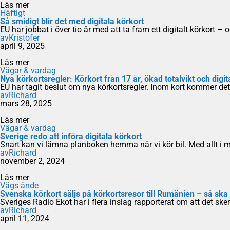
Läs mer
Häftigt
Så smidigt blir det med digitala körkort
EU har jobbat i över tio år med att ta fram ett digitalt körkort 
av
Kristofer
april 9, 2025
Läs mer
Vägar & vardag
Nya körkortsregler: Körkort från 17 år, ökad totalvikt och digit
EU har tagit beslut om nya körkortsregler. Inom kort kommer det
av
Richard
mars 28, 2025
Läs mer
Vägar & vardag
Sverige redo att införa digitala körkort
Snart kan vi lämna plånboken hemma när vi kör bil. Med allt i m
av
Richard
november 2, 2024
Läs mer
Vägs ände
Svenska körkort säljs på körkortsresor till Rumänien – så ska
Sveriges Radio Ekot har i flera inslag rapporterat om att det ske
av
Richard
april 11, 2024