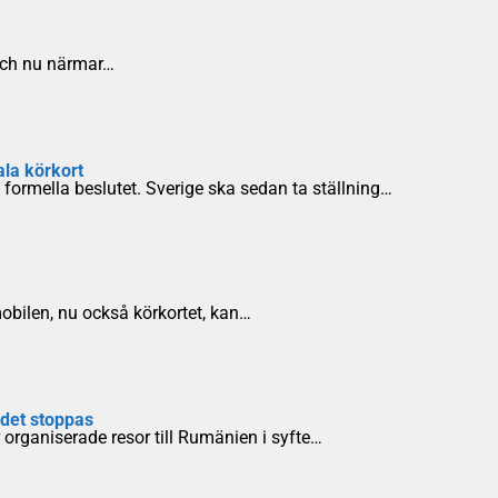
– och nu närmar…
ala körkort
 formella beslutet. Sverige ska sedan ta ställning…
obilen, nu också körkortet, kan…
 det stoppas
r organiserade resor till Rumänien i syfte…