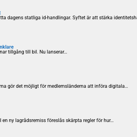
t
sätta dagens statliga id-handlingar. Syftet är att stärka identitet
enklare
r tillgång till bil. Nu lanserar…
rna gör det möjligt för medlemsländerna att införa digitala…
I en ny lagrådsremiss föreslås skärpta regler för hur…