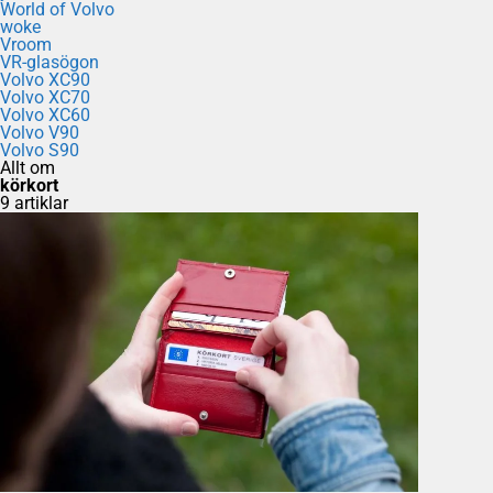
World of Volvo
woke
Vroom
VR-glasögon
Volvo XC90
Volvo XC70
Volvo XC60
Volvo V90
Volvo S90
Allt om
körkort
9 artiklar