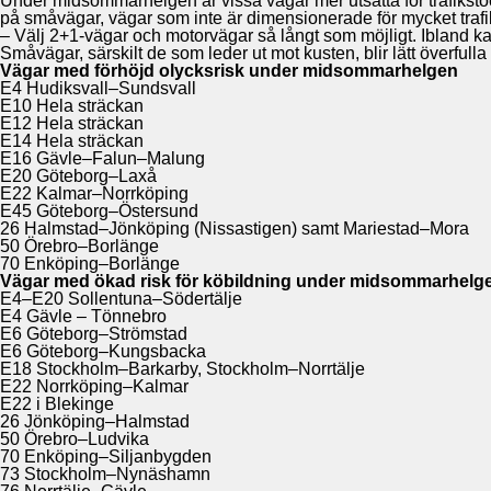
Under midsommarhelgen är vissa vägar mer utsatta för trafikstockn
på småvägar, vägar som inte är dimensionerade för mycket trafi
– Välj 2+1-vägar och motorvägar så långt som möjligt. Ibland ka
Småvägar, särskilt de som leder ut mot kusten, blir lätt överful
Vägar med förhöjd olycksrisk under midsommarhelgen
E4 Hudiksvall–Sundsvall
E10 Hela sträckan
E12 Hela sträckan
E14 Hela sträckan
E16 Gävle–Falun–Malung
E20 Göteborg–Laxå
E22 Kalmar–Norrköping
E45 Göteborg–Östersund
26 Halmstad–Jönköping (Nissastigen) samt Mariestad–Mora
50 Örebro–Borlänge
70 Enköping–Borlänge
Vägar med ökad risk för köbildning under midsommarhelg
E4–E20 Sollentuna–Södertälje
E4 Gävle – Tönnebro
E6 Göteborg–Strömstad
E6 Göteborg–Kungsbacka
E18 Stockholm–Barkarby, Stockholm–Norrtälje
E22 Norrköping–Kalmar
E22 i Blekinge
26 Jönköping–Halmstad
50 Örebro–Ludvika
70 Enköping–Siljanbygden
73 Stockholm–Nynäshamn