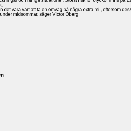
ingar och farliga situationer. Störst risk för olyckor finns på Eu
k.
n det vara värt att ta en omväg på några extra mil, eftersom des
la under midsommar, säger Victor Öberg.
en