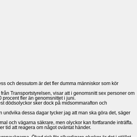
ess och dessutom är det fler dumma människor som kör
 från Transportstyrelsen, visar att i genomsnitt sex personer om
rocent fler än genomsnittet i juni.
 Flest dödsolyckor sker dock på midsommarafton och
 undvika dessa dagar tycker jag att man ska göra det, säger
rmal och vägarna säkrare, men olyckor kan fortfarande inträffa.
 mer tid att reagera om något oväntat händer.