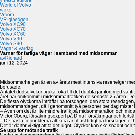
yrkeschaufförer
World of Volvo
woke
Vroom
VR-glasögon
Volvo XC90
Volvo XC70
Volvo XC60
Volvo V90
Volvo S90
Vägar & vardag
Varnar för farliga vägar i samband med midsommar
av
Richard
juni 12, 2024
Midsommarhelgen är en av årets mest intensiva resehelger med
berusade.
Antalet dödsolyckor brukar öka till det dubbla jämfört med vanli
året har omkommit i midsommartrafiken de senaste 25 åren. Dett
De flesta olyckorna inträffar på torsdagen, den stora resedage
midsommardagen, då i genomsnitt två personer per dag mister l
– Även om det är lite mindre trafik på midsommarafton och mid
Victor Öberg, försäkringsexpert på Dina Försäkringar och fortsät
– De bästa tidpunkterna att köra är oftast tidigt på torsdagen o
Det är därför viktigt att ta det lugnt. Olyckor kan ske snabbt och
Se upp för mötande trafik