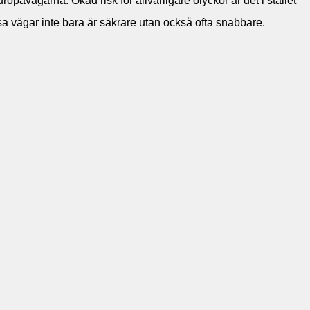
ropavägarna. Ökad risk för allvarligare olyckor är det i stället
sa vägar inte bara är säkrare utan också ofta snabbare.