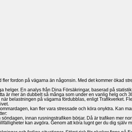
 fler fordon på vägarna än någonsin. Med det kommer ökad str
ga helger. En analys från Dina Försäkringar, baserad på statistik
a är mer än dubbelt så många som under en vanlig helg och 30 p
n, när belastningen på vägarna fördubblas, enligt Trafikverket.
ivet.
sommardagen, kan fler vara stressade och köra onyktra. Kan man
ter:
ch söndagen, innan rusningstrafiken börjar. Då är trafiken mer no
 tillfälligheter kan avgöra. Genom att köra lugnt ger du dig själv