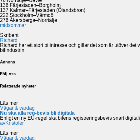
76 Norrtälje–Gävle
136 Färjestaden–Borgholm
137 Kalmar–Färjestaden (Ölandsbron)
222 Stockholm–Värmdö
276 Åkersberga–Norrtälje
midsommar
Skribent
Richard
Richard har ett stort bilintresse och gillar det som är utöver de
bilindustrin.
Annons
Följ oss
Relaterade nyheter
Läs mer
Vägar & vardag
Nu ska alla reg-bevis bli digitala
Enligt en ny EU-regel ska bilens registreringsbevis snart digita
av
Kristofer
Läs mer
Vägar & vardag