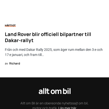
HÄFTIGT
Land Rover blir officiell bilpartner till
Dakar-rallyt
Från och med Dakar Rally 2025, som äger rum mellan den 3:e och
17:e januari, och fram till…
av
Richard
allt om bil
Allt om Bil är en obereonde nyhetssajt om bil,
motor och trafik.
Läs mer här
.