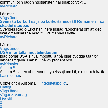
kommun, och räddningstjänsten har snabbt ryckt…
av
Richard
Läs mer
Vägs ände
Svenska körkort säljs på körkortsresor till Rumänien – så
ska det stoppas
Sveriges Radio Ekot har i flera inslag rapporterat om att det
sker organiserade resor till Rumänien i syfte…
av
Richard
Läs mer
Vägs ände
USA inför tullar mot bilindustrin
Idag börjar USA:s nya importtullar på bilar byggda utanför
landet att gälla. Den blir på 25 procent och…
av
Kristofer
Allt om Bil
Allt om Bil är en obereonde nyhetssajt om bil, motor och trafik.
Läs mer här
.
Copyright © Allt om Bil.
Integritetspolicy
.
Häftigt
Vägs ände
Vägar & vardag
Livsstil
0
0