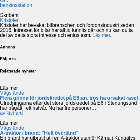
GP
.
bensinsstation
Skribent
Kristofer
Kristofer har bevakat bilbranschen och fordonsindustri sedan
2016. Intresset för bilar har alltid funnits där och nu kan du ta
del av detta stora intresse och entusiasm.
Läs mer
.
Annons
Följ oss
Relaterade nyheter
Läs mer
Vägs ände
Flera gripna för jordskredet på E6:an, tros ha orsakat raset
Utredningarna efter det stora jordskredet på E6 i Stenungsund
har pågått i ett halvår. Nu har tre personer…
av
Richard
Läs mer
Vägs ände
A-traktor i brand: ”Helt övertänd”
En brand har utbrutit ut i en A-traktor utanför Kärna i Kungälvs