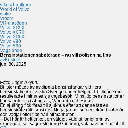
yrkeschaufförer
World of Volvo
woke
Vroom
VR-glasögon
Volvo XC90
Volvo XC70
Volvo XC60
Volvo V90
Volvo S90
Vägs ände
Bensinstationer saboterade – nu vill polisen ha tips
av
Kristofer
juni 30, 2025
Foto: Engin Akyurt.
Bilister möttes av avklippta bensinslangar vid flera
bensinstationer i västra Sverige under helgen. Ett illdåd som
resulterade i minst ett sjukhusbesök. Minst tio bensinstationer
har saboterats i Alingsås, Vårgårda och Borås.
En sjuåring fick föras till sjukhus efter att denne fått en
bensinstråle rätt i ansiktet. Nu jagar polisen en okänd sabotör
och vädjar efter tips från allmänheten.
– Det här är helt enkelt en väldigt, väldigt farlig form av
skadegörelse, säger Morteng Gunneng, vakthavande befäl till