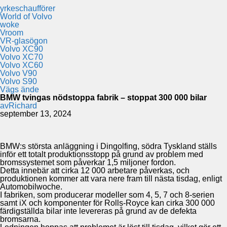
yrkeschaufförer
World of Volvo
woke
Vroom
VR-glasögon
Volvo XC90
Volvo XC70
Volvo XC60
Volvo V90
Volvo S90
Vägs ände
BMW tvingas nödstoppa fabrik – stoppat 300 000 bilar
av
Richard
september 13, 2024
BMW:s största anläggning i Dingolfing, södra Tyskland ställs
inför ett totalt produktionsstopp på grund av problem med
bromssystemet som påverkar 1,5 miljoner fordon.
Detta innebär att cirka 12 000 arbetare påverkas, och
produktionen kommer att vara nere fram till nästa tisdag, enligt
Automobilwoche.
I fabriken, som producerar modeller som 4, 5, 7 och 8-serien
samt iX och komponenter för Rolls-Royce kan cirka 300 000
färdigställda bilar inte levereras på grund av de defekta
bromsarna.