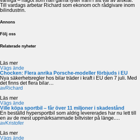
vanliga – något som han gärna lyfter fram i sitt val av artiklar.
Till vardags arbetar Richard som ekonom och rådgivare inom
bilindustrin.
Annons
Följ oss
Relaterade nyheter
Läs mer
Vägs ände
Chocken: Flera anrika Porsche-modeller förbjuds i EU
Nya säkerhetsregler hos bilar träder i kraft i EU den 7 juli. Med
det finns det flera bilar…
av
Richard
Läs mer
Vägs ände
Ville köpa sportbil – får över 11 miljoner i skadestånd
En beställd hypersportbil som aldrig levererades har nu lett till
en av de mest uppmärksammade biltvister på länge.…
av
Kristofer
Läs mer
Vägs ände