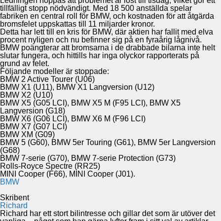
Ledningen hoppas att problemet är löst till tisdag, vilket gör ett
tillfälligt stopp nödvändigt. Med 18 500 anställda spelar
fabriken en central roll för BMW, och kostnaden för att åtgärda
bromsfelet uppskattas till 11 miljarder kronor.
Detta har lett till en kris för BMW, där aktien har fallit med elva
procent nyligen och nu befinner sig på en fyraårig lågnivå.
BMW poängterar att bromsarna i de drabbade bilarna inte helt
slutar fungera, och hittills har inga olyckor rapporterats på
grund av felet.
Följande modeller är stoppade:
BMW 2 Active Tourer (U06)
BMW X1 (U11), BMW X1 Langversion (U12)
BMW X2 (U10)
BMW X5 (G05 LCI), BMW X5 M (F95 LCI), BMW X5
Langversion (G18)
BMW X6 (G06 LCI), BMW X6 M (F96 LCI)
BMW X7 (G07 LCI)
BMW XM (G09)
BMW 5 (G60), BMW 5er Touring (G61), BMW 5er Langversion
(G68)
BMW 7-serie (G70), BMW 7-serie Protection (G73)
Rolls-Royce Spectre (RR25)
MINI Cooper (F66), MINI Cooper (J01).
BMW
Skribent
Richard
Richard har ett stort bilintresse och gillar det som är utöver det