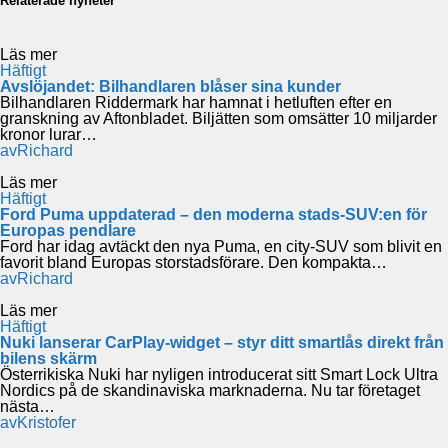
Relaterade nyheter
Läs mer
Häftigt
Avslöjandet: Bilhandlaren blåser sina kunder
Bilhandlaren Riddermark har hamnat i hetluften efter en
granskning av Aftonbladet. Biljätten som omsätter 10 miljarder
kronor lurar…
av
Richard
Läs mer
Häftigt
Ford Puma uppdaterad – den moderna stads-SUV:en för
Europas pendlare
Ford har idag avtäckt den nya Puma, en city-SUV som blivit en
favorit bland Europas storstadsförare. Den kompakta…
av
Richard
Läs mer
Häftigt
Nuki lanserar CarPlay-widget – styr ditt smartlås direkt från
bilens skärm
Österrikiska Nuki har nyligen introducerat sitt Smart Lock Ultra
Nordics på de skandinaviska marknaderna. Nu tar företaget
nästa…
av
Kristofer