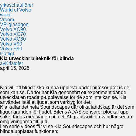
yrkeschaufförer
World of Volvo
woke
Vroom
VR-glasögon
Volvo XC90
Volvo XC70
Volvo XC60
Volvo V90
Volvo S90
Häftigt
Kia utvecklar bilteknik för blinda
av
Kristofer
april 16, 2025
Kia vill att blinda ska kunna uppleva under bilresor precis de
som kan se. Därför har Kia genomfört ett experiment där de
utvecklat en roadtrip-upplevelse för de som inte kan se. Kia
använder istället ljudet som verktyg för det.
Kia kallar det hela Soundscapes där olika landskap är det som
ligger grunden för ljudet. Bilens ADAS-sensorer plockar upp
saker längs med vägen och ett AI-gränssnitt omvandlar sedan
omgivningarna till ljud.
I en serie videos får vi se Kia Soundscapes och hur några
blinda uppfattar funktionen: