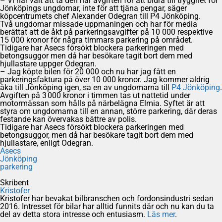
– Vi har valt att ta den här avgiften för att bidra till trygghet för
Jönköpings ungdomar, inte för att tjäna pengar, säger
köpcentrumets chef Alexander Odegran till P4 Jönköping.
Två ungdomar missade uppmaningen och har för media
berättat att de åkt på parkeringsavgifter på 10 000 respektive
15 000 kronor för några timmars parkering på området.
Tidigare har Asecs försökt blockera parkeringen med
betongsuggor men då har besökare tagit bort dem med
hjullastare uppger Odegran.
– Jag köpte bilen för 20 000 och nu har jag fått en
parkeringsfaktura på över 10 000 kronor. Jag kommer aldrig
åka till Jönköping igen, sa en av ungdomarna till
P4 Jönköping
.
Avgiften på 3 000 kronor i timmen tas ut nattetid under
motormässan som hålls på närbelägna Elmia. Syftet är att
styra om ungdomarna till en annan, större parkering, där deras
festande kan övervakas bättre av polis.
Tidigare har Asecs försökt blockera parkeringen med
betongsuggor, men då har besökare tagit bort dem med
hjullastare, enligt Odegran.
Asecs
Jönköping
parkering
Skribent
Kristofer
Kristofer har bevakat bilbranschen och fordonsindustri sedan
2016. Intresset för bilar har alltid funnits där och nu kan du ta
del av detta stora intresse och entusiasm.
Läs mer
.