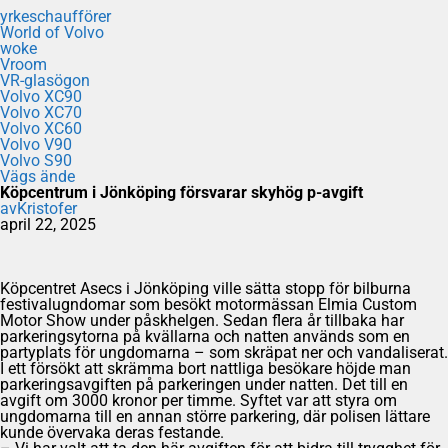
yrkeschaufförer
World of Volvo
woke
Vroom
VR-glasögon
Volvo XC90
Volvo XC70
Volvo XC60
Volvo V90
Volvo S90
Vägs ände
Köpcentrum i Jönköping försvarar skyhög p-avgift
av
Kristofer
april 22, 2025
Köpcentret Asecs i Jönköping ville sätta stopp för bilburna
festivalugndomar som besökt motormässan Elmia Custom
Motor Show under påskhelgen. Sedan flera år tillbaka har
parkeringsytorna på kvällarna och natten används som en
partyplats för ungdomarna – som skräpat ner och vandaliserat.
I ett försökt att skrämma bort nattliga besökare höjde man
parkeringsavgiften på parkeringen under natten. Det till en
avgift om 3000 kronor per timme. Syftet var att styra om
ungdomarna till en annan större parkering, där polisen lättare
kunde övervaka deras festande.