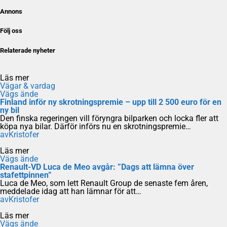
Annons
Följ oss
Relaterade nyheter
Läs mer
Vägar & vardag
Vägs ände
Finland inför ny skrotningspremie – upp till 2 500 euro för en
ny bil
Den finska regeringen vill föryngra bilparken och locka fler att
köpa nya bilar. Därför införs nu en skrotningspremie…
av
Kristofer
Läs mer
Vägs ände
Renault-VD Luca de Meo avgår: ”Dags att lämna över
stafettpinnen”
Luca de Meo, som lett Renault Group de senaste fem åren,
meddelade idag att han lämnar för att…
av
Kristofer
Läs mer
Vägs ände