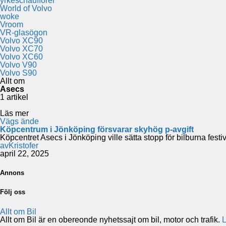
yrkeschaufförer
World of Volvo
woke
Vroom
VR-glasögon
Volvo XC90
Volvo XC70
Volvo XC60
Volvo V90
Volvo S90
Allt om
Asecs
1 artikel
Läs mer
Vägs ände
Köpcentrum i Jönköping försvarar skyhög p-avgift
Köpcentret Asecs i Jönköping ville sätta stopp för bilburna
av
Kristofer
april 22, 2025
Annons
Följ oss
Allt om Bil
Allt om Bil är en obereonde nyhetssajt om bil, motor och trafik.
L