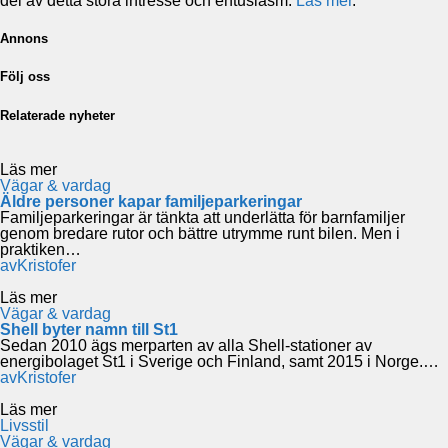
del av detta stora intresse och entusiasm.
Läs mer
.
Annons
Följ oss
Relaterade nyheter
Läs mer
Vägar & vardag
Äldre personer kapar familjeparkeringar
Familjeparkeringar är tänkta att underlätta för barnfamiljer
genom bredare rutor och bättre utrymme runt bilen. Men i
praktiken…
av
Kristofer
Läs mer
Vägar & vardag
Shell byter namn till St1
Sedan 2010 ägs merparten av alla Shell-stationer av
energibolaget St1 i Sverige och Finland, samt 2015 i Norge.…
av
Kristofer
Läs mer
Livsstil
Vägar & vardag