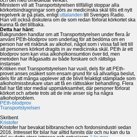
och det med omedelbar verkan.
Ministern vill att Transportstyrelsen tillfälligt stoppar alla
körkortsindragningar som görs av medicinska skäl tills ett nytt
regelverk är på plats, enligt
uttalanden
till Sveriges Radio.
Han vill också diskutera om de som redan förlorat körkortet ska
kunna få det tillbaka.
Detta har hänt:
Bakgrunden handlar om att Transportstyrelsen under flera år
använt PEth-blodprov som underlag för att bedöma om en
person har ett riskbruk av alkohol, något som i vissa fall lett till
att personers körkort dragits in av medicinska skäl. PEth är ett
blodprov som kan visa alkoholkonsumtion över tid, men
metoden har ifrågasatts av både forskare och rättsliga
instanser.
Kritiken mot Transportstyrelsen har vuxit, dels för att PEth-
provet anses osäkert som ensam grund för så allvarliga beslut,
dels för att många upplever att de blivit felaktigt stämplade som
alkoholmissbrukare utan att få en rättssäker behandling. Flera
fall har fått stor medial uppmärksamhet, där personer förlorat
körkort och arbete trots att de inte anser sig ha några
alkoholproblem.
PEth-blodprov
Transportstyrelsen
Skribent
Kristofer
Kristofer har bevakat bilbranschen och fordonsindustri sedan
2016. Intresset för bilar har alltid funnits där och nu kan du ta