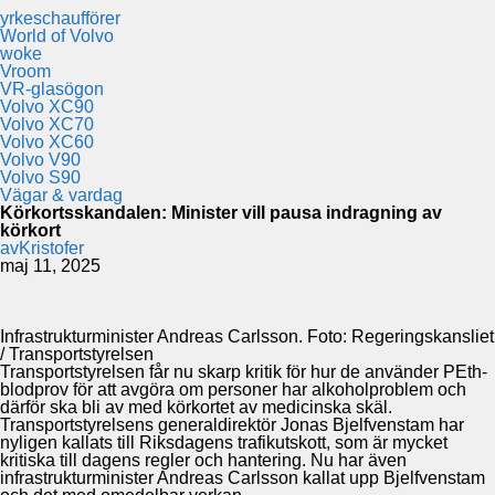
yrkeschaufförer
World of Volvo
woke
Vroom
VR-glasögon
Volvo XC90
Volvo XC70
Volvo XC60
Volvo V90
Volvo S90
Vägar & vardag
Körkortsskandalen: Minister vill pausa indragning av
körkort
av
Kristofer
maj 11, 2025
Infrastrukturminister Andreas Carlsson. Foto: Regeringskansliet
/ Transportstyrelsen
Transportstyrelsen får nu skarp kritik för hur de använder PEth-
blodprov för att avgöra om personer har alkoholproblem och
därför ska bli av med körkortet av medicinska skäl.
Transportstyrelsens generaldirektör Jonas Bjelfvenstam har
nyligen kallats till Riksdagens trafikutskott, som är mycket
kritiska till dagens regler och hantering. Nu har även
infrastrukturminister Andreas Carlsson kallat upp Bjelfvenstam