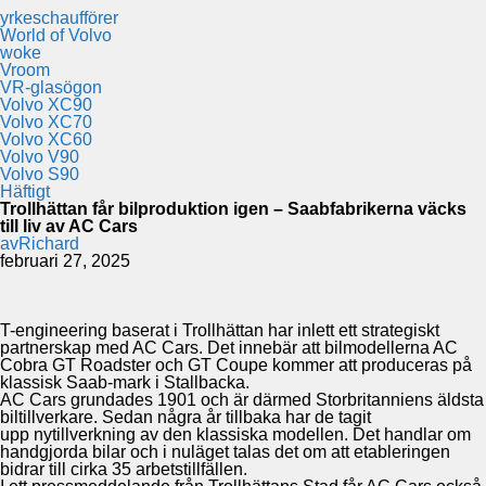
yrkeschaufförer
World of Volvo
woke
Vroom
VR-glasögon
Volvo XC90
Volvo XC70
Volvo XC60
Volvo V90
Volvo S90
Häftigt
Trollhättan får bilproduktion igen – Saabfabrikerna väcks
till liv av AC Cars
av
Richard
februari 27, 2025
T-engineering baserat i Trollhättan har inlett ett strategiskt
partnerskap med AC Cars. Det innebär att bilmodellerna AC
Cobra GT Roadster och GT Coupe kommer att produceras på
klassisk Saab-mark i Stallbacka.
AC Cars grundades 1901 och är därmed Storbritanniens äldsta
biltillverkare. Sedan några år tillbaka har de tagit
upp nytillverkning av den klassiska modellen. Det handlar om
handgjorda bilar och i nuläget talas det om att etableringen
bidrar till cirka 35 arbetstillfällen.