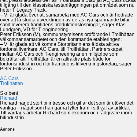
I ett pressmeddelande från Trollhättans Stad får AC Cars också
tillgång till den klassiska testanläggningen på området som nu
heter T Legacy Track.
– Vi är glada över att samarbeta med AC Cars och är hedrade
över att få stödja utvecklingen av deras nya spännande bilar,
samt leverera framtidens produktionslösningar, sager Klas
Lundgren, VD för T-engineering.
Peter Eriksson (M), kommunstyrelsens ordförande i Trollhättan
välkomnar samarbetet och den kommande etableringen:
– Vi är glada att välkomna Storbritanniens äldsta aktiva
fordonstillverkare, AC Cars, till Trollhättan. Partnerskapet
mellan AC Cars och T-engineering är en milstolpe som
bekräftar att Trollhättan är en attraktiv plats både för
fordonsindustrin och för framtidens tillverkningsföretag, sager
Peter Eriksson.
AC Cars
Trollhättan
Skribent
Richard
Richard har ett stort bilintresse och gillar det som är utöver det
vanliga – något som han gärna lyfter fram i sitt val av artiklar.
Till vardags arbetar Richard som ekonom och rådgivare inom
bilindustrin.
Annons