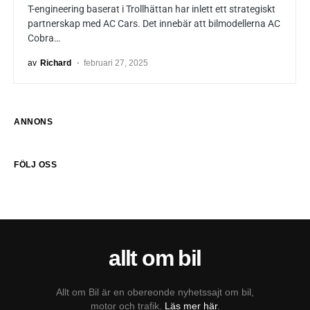
T-engineering baserat i Trollhättan har inlett ett strategiskt
partnerskap med AC Cars. Det innebär att bilmodellerna AC
Cobra…
av
Richard
februari 27, 2025
ANNONS
FÖLJ OSS
allt om bil
Allt om Bil är en obereonde nyhetssajt om bil,
motor och trafik.
Läs mer här
.