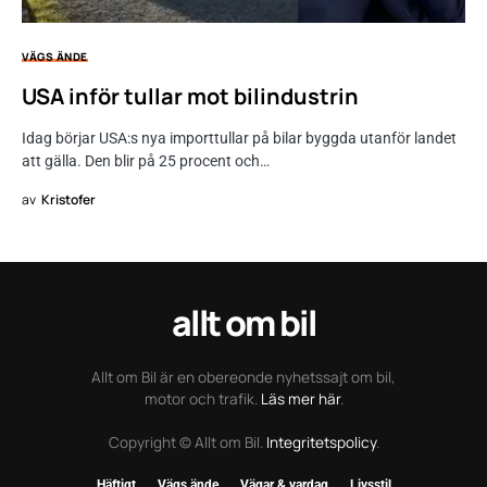
VÄGS ÄNDE
USA inför tullar mot bilindustrin
Idag börjar USA:s nya importtullar på bilar byggda utanför landet
att gälla. Den blir på 25 procent och…
av
Kristofer
allt om bil
Allt om Bil är en obereonde nyhetssajt om bil,
motor och trafik.
Läs mer här
.
Copyright © Allt om Bil.
Integritetspolicy
.
Häftigt
Vägs ände
Vägar & vardag
Livsstil