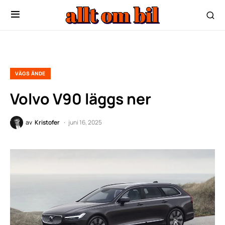
VÄGS ÄNDE
Volvo V90 läggs ner
av
Kristofer
juni 16, 2025