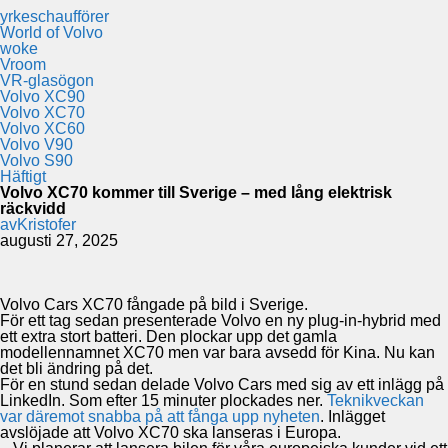
yrkeschaufförer
World of Volvo
woke
Vroom
VR-glasögon
Volvo XC90
Volvo XC70
Volvo XC60
Volvo V90
Volvo S90
Häftigt
Volvo XC70 kommer till Sverige – med lång elektrisk
räckvidd
av
Kristofer
augusti 27, 2025
Volvo Cars XC70 fångade på bild i Sverige.
För ett tag sedan presenterade Volvo en ny plug-in-hybrid med
ett extra stort batteri. Den plockar upp det gamla
modellennamnet XC70 men var bara avsedd för Kina. Nu kan
det bli ändring på det.
För en stund sedan delade Volvo Cars med sig av ett inlägg på
LinkedIn. Som efter 15 minuter plockades ner.
Teknikveckan
var däremot snabba på att fånga upp nyheten
. Inlägget
avslöjade att Volvo XC70 ska lanseras i Europa.