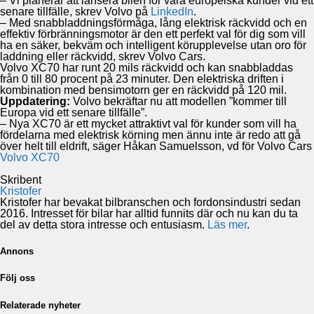
– Vi planerar att lansera bilen för våra europeiska kunder vid ett
senare tillfälle, skrev Volvo på
LinkedIn
.
– Med snabbladdningsförmåga, lång elektrisk räckvidd och en
effektiv förbränningsmotor är den ett perfekt val för dig som vill
ha en säker, bekväm och intelligent körupplevelse utan oro för
laddning eller räckvidd, skrev Volvo Cars.
Volvo XC70 har runt 20 mils räckvidd och kan snabbladdas
från 0 till 80 procent på 23 minuter. Den elektriska driften i
kombination med bensimotorn ger en räckvidd på 120 mil.
Uppdatering:
Volvo bekräftar nu att modellen ”kommer till
Europa vid ett senare tillfälle”.
– Nya XC70 är ett mycket attraktivt val för kunder som vill ha
fördelarna med elektrisk körning men ännu inte är redo att gå
över helt till eldrift, säger Håkan Samuelsson, vd för Volvo Cars
Volvo XC70
Skribent
Kristofer
Kristofer har bevakat bilbranschen och fordonsindustri sedan
2016. Intresset för bilar har alltid funnits där och nu kan du ta
del av detta stora intresse och entusiasm.
Läs mer
.
Annons
Följ oss
Relaterade nyheter