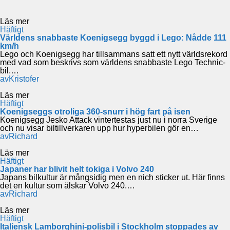
Läs mer
Häftigt
Världens snabbaste Koenigsegg byggd i Lego: Nådde 111
km/h
Lego och Koenigsegg har tillsammans satt ett nytt världsrekord
med vad som beskrivs som världens snabbaste Lego Technic-
bil.…
av
Kristofer
Läs mer
Häftigt
Koenigseggs otroliga 360-snurr i hög fart på isen
Koenigsegg Jesko Attack vintertestas just nu i norra Sverige
och nu visar biltillverkaren upp hur hyperbilen gör en…
av
Richard
Läs mer
Häftigt
Japaner har blivit helt tokiga i Volvo 240
Japans bilkultur är mångsidig men en nich sticker ut. Här finns
det en kultur som älskar Volvo 240.…
av
Richard
Läs mer
Häftigt
Italiensk Lamborghini-polisbil i Stockholm stoppades av