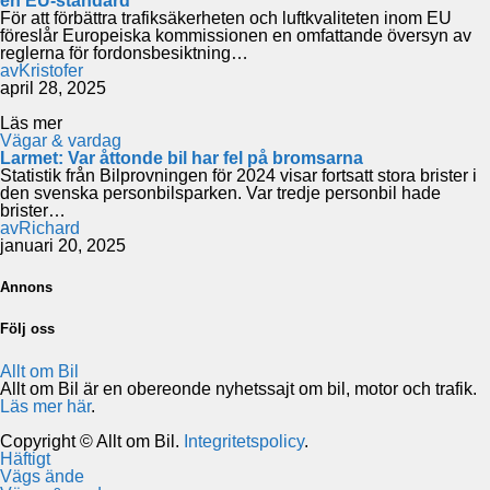
en EU-standard
För att förbättra trafiksäkerheten och luftkvaliteten inom EU
föreslår Europeiska kommissionen en omfattande översyn av
reglerna för fordonsbesiktning…
av
Kristofer
april 28, 2025
Läs mer
Vägar & vardag
Larmet: Var åttonde bil har fel på bromsarna
Statistik från Bilprovningen för 2024 visar fortsatt stora brister i
den svenska personbilsparken. Var tredje personbil hade
brister…
av
Richard
januari 20, 2025
Annons
Följ oss
Allt om Bil
Allt om Bil är en obereonde nyhetssajt om bil, motor och trafik.
Läs mer här
.
Copyright © Allt om Bil.
Integritetspolicy
.
Häftigt
Vägs ände