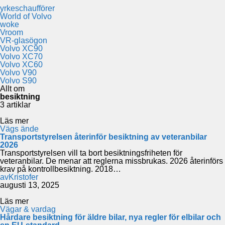
yrkeschaufförer
World of Volvo
woke
Vroom
VR-glasögon
Volvo XC90
Volvo XC70
Volvo XC60
Volvo V90
Volvo S90
Allt om
besiktning
3 artiklar
Läs mer
Vägs ände
Transportstyrelsen återinför besiktning av veteranbilar
2026
Transportstyrelsen vill ta bort besiktningsfriheten för
veteranbilar. De menar att reglerna missbrukas. 2026 återinförs
krav på kontrollbesiktning. 2018…
av
Kristofer
augusti 13, 2025
Läs mer
Vägar & vardag
Hårdare besiktning för äldre bilar, nya regler för elbilar och