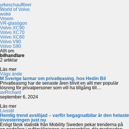
yrkeschaufförer
World of Volvo
woke
Vroom
VR-glasögon
Volvo XC90
Volvo XC70
Volvo XC60
Volvo V90
Volvo S90
Allt om
bilhandlare
2 artiklar
Läs mer
Vägs ände
M Sverige larmar om privatleasing, hos Hedin Bil
Privatleasing har de senaste åren blivit en allt mer populär
lösning för privatpersoner som vill ha tillgång till…
av
Richard
september 6, 2024
Läs mer
Livsstil
Hemlig trend avslöjad – varför begagnatbilar är den hetaste
investeringen just nu
Enligt färsk statistik från Mobility Sweden pekar trenderna på