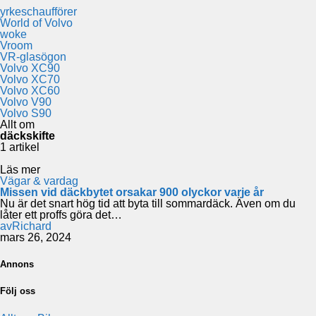
yrkeschaufförer
World of Volvo
woke
Vroom
VR-glasögon
Volvo XC90
Volvo XC70
Volvo XC60
Volvo V90
Volvo S90
Allt om
däckskifte
1 artikel
Läs mer
Vägar & vardag
Missen vid däckbytet orsakar 900 olyckor varje år
Nu är det snart hög tid att byta till sommardäck. Även om du
låter ett proffs göra det…
av
Richard
mars 26, 2024
Annons
Följ oss