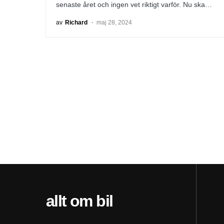
senaste året och ingen vet riktigt varför. Nu ska…
av
Richard
maj 28, 2024
allt om bil