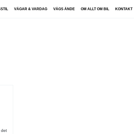
SSTIL
VÄGAR & VARDAG
VÄGS ÄNDE
OM ALLT OM BIL
KONTAKT
 det