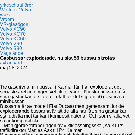
yrkeschaufförer
World of Volvo
woke
Vroom
VR-glasögon
Volvo XC90
Volvo XC70
Volvo XC60
Volvo V90
Volvo S90
Vägs ände
Gasbussar exploderade, nu ska 56 bussar skrotas
av
Richard
maj 28, 2024
Tre gasdrivna minibussar i Kalmar län har exploderat det
senaste året och ingen vet riktigt varför. Nu ska bussarna få
sina gastankar förstörda. Totalt rör det sig om 56 gasdrivna
minibussar.
Bussarna är av modell Fiat Ducato men gemensamt för de
exploderande bussarna är att de alla har fått sina gastankar i
stål utbytta mot tankar i kompositmaterial. Och som vi alla vet,
så är komposit skit.
– Man gjorde förändringen av viktklassningsskäl, sa KLT:s
trafikdirektör Mattias Ask till P4 Kalmar.