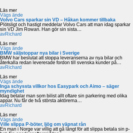
Läs mer
Vägs ände
Volvo Cars sparkar sin VD – Håkan kommer tillbaka
Plötsligt och hastigt meddelar Volvo Cars att man idag sparkar
sin VD Jim Rowan. Han gör sin sista…
av
Richard
Läs mer
Vägs ände
BMW säljstoppar nya bilar i Sverige
BMW har beslutat att stoppa leveranserna av nya bilar och
återkalla redan levererade fordon till svenska kunder på…
av
Richard
Läs mer
Vägs ände
Inga schyssta villkor hos Easypark och Aimo – säger
myndighet
Idag betalar man som bilist allt oftare sin parkering med olika
appar. Nu får de två största aktörerna…
av
Richard
Läs mer
Vägs ände
Ville slippa P-böter, ljög om väpnat rån
En man i Norge var villig att gå långt för att slippa betala sin p-