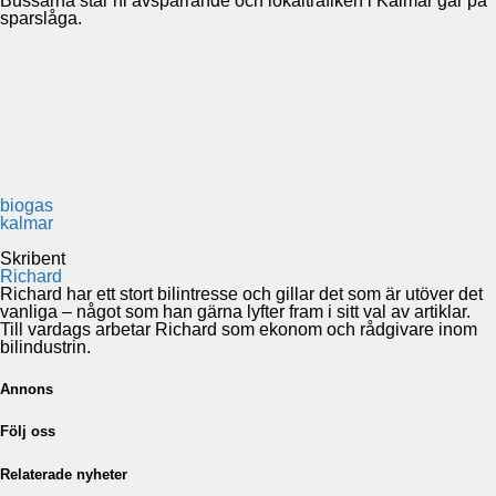
Bussarna står ni avspärrande och lokaltrafiken i Kalmar går på
sparslåga.
biogas
kalmar
Skribent
Richard
Richard har ett stort bilintresse och gillar det som är utöver det
vanliga – något som han gärna lyfter fram i sitt val av artiklar.
Till vardags arbetar Richard som ekonom och rådgivare inom
bilindustrin.
Annons
Följ oss
Relaterade nyheter