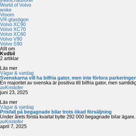
yrkeschaufförer
World of Volvo
woke
Vroom
VR-glasögon
Volvo XC90
Volvo XC70
Volvo XC60
Volvo V90
Volvo S90
Allt om
Kvdbil
2 artiklar
Läs mer
Vägar & vardag
Svenskarna vill ha bilfria gator, men inte förlora parkeringe
En majoritet av svenska är positiva till bilfria gator, men samtidig
av
Kristofer
juni 23, 2025
Läs mer
Vägar & vardag
Prisfall på begagnade bilar trots ökad försäljning
Under årets första kvartal bytte 292 000 begagnade bilar ägare
av
Kristofer
april 7, 2025