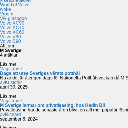
yrkeschaufförer
World of Volvo
woke
Vroom
VR-glasögon
Volvo XC90
Volvo XC70
Volvo XC60
Volvo V90
Volvo S90
Allt om
M Sverige
4 artiklar
Läs mer
Vägs ände
Dags att utse Sveriges värsta potthål
Nu är det är återigen dags för Nationella Potthålsveckan då M Sve
av
Kristofer
april 30, 2025
Läs mer
Vägs ände
M Sverige larmar om privatleasing, hos Hedin Bil
Privatleasing har de senaste åren blivit en allt mer populär lösni
av
Richard
september 6, 2024