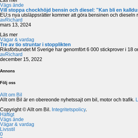
Läs mer
Vägs ände
Vill stoppa chockhöjd bensin och diesel: ”Kan bli en kalld
EU:s nya utsläppsrätter kommer att göra bensinen och dieseln r
av
Richard
mars 13, 2024
Läs mer
Vägar & vardag
Tre av tio struntar i stopplikten
Riksförbundet M Sverige har genomfört 6 000 stickprover i 18 or
av
Richard
december 15, 2022
Annons
Följ oss
Allt om Bil
Allt om Bil är en obereonde nyhetssajt om bil, motor och trafik.
L
Copyright © Allt om Bil.
Integritetspolicy
.
Häftigt
Vägs ände
Vägar & vardag
Livsstil
0