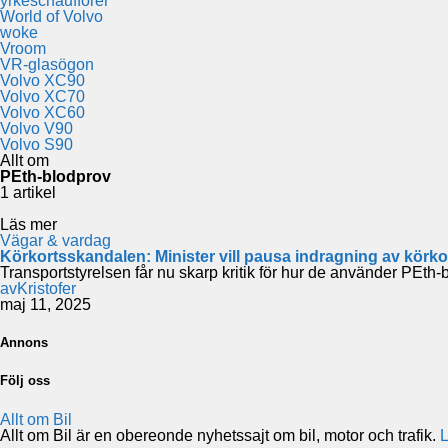
yrkeschaufförer
World of Volvo
woke
Vroom
VR-glasögon
Volvo XC90
Volvo XC70
Volvo XC60
Volvo V90
Volvo S90
Allt om
PEth-blodprov
1 artikel
Läs mer
Vägar & vardag
Körkortsskandalen: Minister vill pausa indragning av körko
Transportstyrelsen får nu skarp kritik för hur de använder PEt
av
Kristofer
maj 11, 2025
Annons
Följ oss
Allt om Bil
Allt om Bil är en obereonde nyhetssajt om bil, motor och trafik.
L