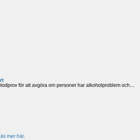
rt
h-blodprov för att avgöra om personer har alkoholproblem och…
äs mer här
.