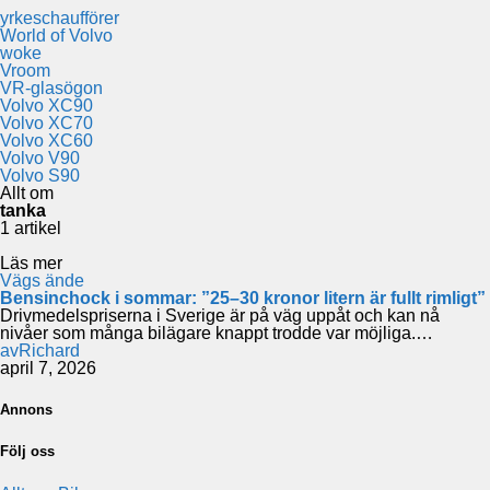
yrkeschaufförer
World of Volvo
woke
Vroom
VR-glasögon
Volvo XC90
Volvo XC70
Volvo XC60
Volvo V90
Volvo S90
Allt om
tanka
1 artikel
Läs mer
Vägs ände
Bensinchock i sommar: ”25–30 kronor litern är fullt rimligt”
Drivmedelspriserna i Sverige är på väg uppåt och kan nå
nivåer som många bilägare knappt trodde var möjliga.…
av
Richard
april 7, 2026
Annons
Följ oss