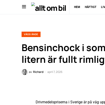
HEM
HÄFTIGT
LI
VÄGS ÄNDE
Bensinchock i som
litern är fullt rimli
av
Richard
april 7, 2026
Drivmedelspriserna i Sverige är på väg u