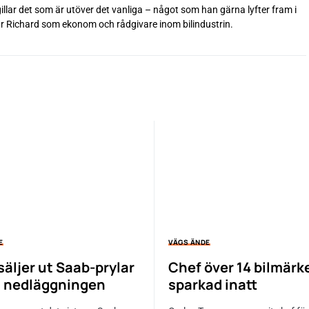
 gillar det som är utöver det vanliga – något som han gärna lyfter fram i
betar Richard som ekonom och rådgivare inom bilindustrin.
E
VÄGS ÄNDE
säljer ut Saab-prylar
Chef över 14 bilmärk
 nedläggningen
sparkad inatt