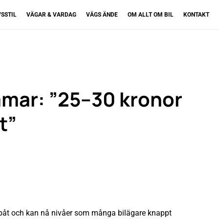
VSSTIL
VÄGAR & VARDAG
VÄGS ÄNDE
OM ALLT OM BIL
KONTAKT
mar: ”25–30 kronor
gt”
ppåt och kan nå nivåer som många bilägare knappt