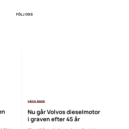
FÖLJ OSS
VÄGS ÄNDE
en
Nu går Volvos dieselmotor
i graven efter 45 år