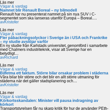
Läs mer
Vägar & vardag
Namnet blir Renault Boreal – ny bilmodell
Renault har nu presenterat namnet på sin nya SUV i C-
segmentet som ska lanseras utanför Europa – Boreal.…
av
Kristofer
Läs mer
Vägar & vardag
Fler påbackningsolyckor i Sverige än i USA och Frankrike
– ny studie avslöjar varför
En ny studie från Karlstads universitet, genomförd i samarbete
med Chalmers industriteknik, visar att Sverige har en
betydligt…
av
Richard
Läs mer
Vägar & vardag
Bilfetma ett faktum. Större bilar orsakar problem i städerna
Våra bilar blir större och det blir en allt större utmaning för
städerna när det gäller stadsplanering och…
av
Kristofer
Läs mer
Vägar & vardag
Körkortsskandalen: Minister vill pausa indragning av
körkort
Transportstyrelsen får nu skarp kritik för hur de använder PEth-