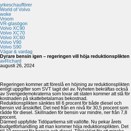
yrkeschaufförer
World of Volvo
woke
Vroom
VR-glasögon
Volvo XC90
Volvo XC70
Volvo XC60
Volvo V90
Volvo S90
Vägar & vardag
Dyrare bensin igen – regeringen vill höja reduktionsplikten
av
Richard
augusti 26, 2024
Regeringen kommer att föreslå en höjning av reduktionsplikten
enligt uppgifter som SVT tagit del av. Nyheten bekräftas också
av Sverigedemokraterna som lovar att staten kommer att stå för
kostnaden på skattebetalarnas bekostnad.
Reduktionsplikten sänktes till 6 procent för både diesel och
bensin vid årsskiftet. Det ned från en nivå för 30,5 procent som
rådde för diesel. Skillnaden för bensin var mindre, ner från 7,8
procent.
Därmed uppfyllde Tidöpartierna sitt vallöfte. Nu pekar årets
budgetförhandling att man kommer höja reduktionsplikten. Det