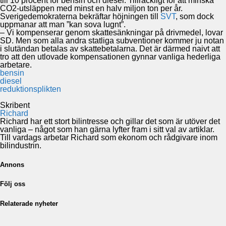
till 10 procent för bensin och diesel. Tillräckligt för att minska
CO2-utsläppen med minst en halv miljon ton per år.
Sverigedemokraterna bekräftar höjningen till
SVT
, som dock
uppmanar att man ”kan sova lugnt”.
– Vi kompenserar genom skattesänkningar på drivmedel, lovar
SD. Men som alla andra statliga subventioner kommer ju notan
i slutändan betalas av skattebetalarna. Det är därmed naivt att
tro att den utlovade kompensationen gynnar vanliga hederliga
arbetare.
bensin
diesel
reduktionsplikten
Skribent
Richard
Richard har ett stort bilintresse och gillar det som är utöver det
vanliga – något som han gärna lyfter fram i sitt val av artiklar.
Till vardags arbetar Richard som ekonom och rådgivare inom
bilindustrin.
Annons
Följ oss
Relaterade nyheter