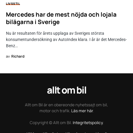
LIVSSTIL
Mercedes har de mest nöjda och lojala
bilägarna i Sverige
Nu är resultaten för årets upplaga av Sveriges största
konsumentundersökning av AutoIndex klara. I år är det Mercedes-
Benz…
av
Richard
allt om bil
Allt om Bil är en obereonde nyhetssajt om bil,
motor och trafik.
Läs mer här
.
Copyright © Allt om Bil.
Integritetspolicy
.