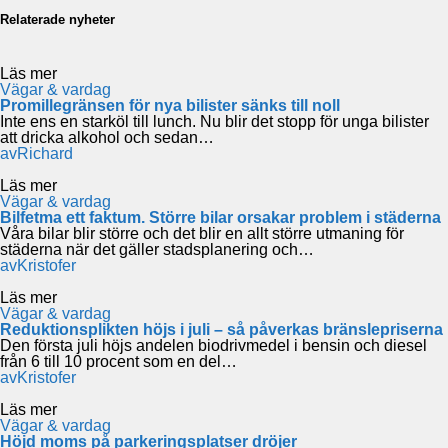
Relaterade nyheter
Läs mer
Vägar & vardag
Promillegränsen för nya bilister sänks till noll
Inte ens en starköl till lunch. Nu blir det stopp för unga bilister
att dricka alkohol och sedan…
av
Richard
Läs mer
Vägar & vardag
Bilfetma ett faktum. Större bilar orsakar problem i städerna
Våra bilar blir större och det blir en allt större utmaning för
städerna när det gäller stadsplanering och…
av
Kristofer
Läs mer
Vägar & vardag
Reduktionsplikten höjs i juli – så påverkas bränslepriserna
Den första juli höjs andelen biodrivmedel i bensin och diesel
från 6 till 10 procent som en del…
av
Kristofer
Läs mer
Vägar & vardag
Höjd moms på parkeringsplatser dröjer