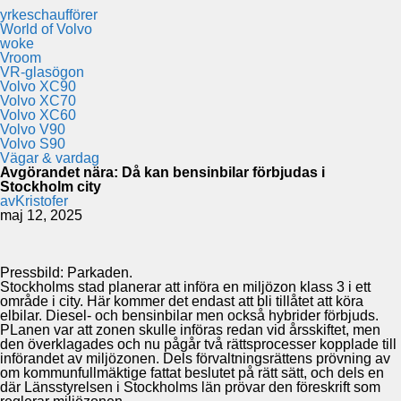
yrkeschaufförer
World of Volvo
woke
Vroom
VR-glasögon
Volvo XC90
Volvo XC70
Volvo XC60
Volvo V90
Volvo S90
Vägar & vardag
Avgörandet nära: Då kan bensinbilar förbjudas i
Stockholm city
av
Kristofer
maj 12, 2025
Pressbild: Parkaden.
Stockholms stad planerar att införa en miljözon klass 3 i ett
område i city. Här kommer det endast att bli tillåtet att köra
elbilar. Diesel- och bensinbilar men också hybrider förbjuds.
PLanen var att zonen skulle införas redan vid årsskiftet, men
den överklagades och nu pågår två rättsprocesser kopplade till
införandet av miljözonen. Dels förvaltningsrättens prövning av
om kommunfullmäktige fattat beslutet på rätt sätt, och dels en
där Länsstyrelsen i Stockholms län prövar den föreskrift som