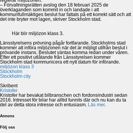
reglerar miljözonen.
– Förvaltningsrätten avslog den 18 februari 2025 de
överklaganden som kommit in och landade i att
kommunfullmäktiges beslut har fattats på ett korrekt sätt och att
det inte bryter mot lagen, skriver Stockholm stad.
Här blir miljözon klass 3.
Länsstyrelsens prövning pågår fortfarande. Stockholms stad
kommer att införa miljözonen när det är möjligt utifrån beslut i
prövande instans. Beslutet väntas komma redan under våren.
Efter ett positivt utlåtande från Länsstyrelsen kommer
Stockholm stad kommunicera ett nytt datum för införande.
miljözon klass 3
Stockholm
Stockholm city
Skribent
Kristofer
Kristofer har bevakat bilbranschen och fordonsindustri sedan
2016. Intresset för bilar har alltid funnits där och nu kan du ta
del av detta stora intresse och entusiasm.
Läs mer
.
Annons
Följ oss