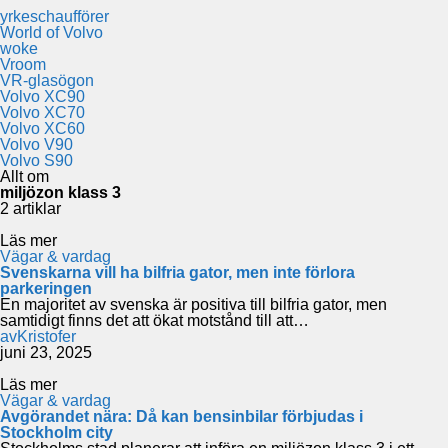
yrkeschaufförer
World of Volvo
woke
Vroom
VR-glasögon
Volvo XC90
Volvo XC70
Volvo XC60
Volvo V90
Volvo S90
Allt om
miljözon klass 3
2 artiklar
Läs mer
Vägar & vardag
Svenskarna vill ha bilfria gator, men inte förlora
parkeringen
En majoritet av svenska är positiva till bilfria gator, men
samtidigt finns det att ökat motstånd till att…
av
Kristofer
juni 23, 2025
Läs mer
Vägar & vardag
Avgörandet nära: Då kan bensinbilar förbjudas i
Stockholm city