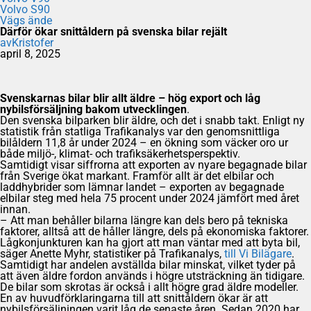
Volvo S90
Vägs ände
Därför ökar snittåldern på svenska bilar rejält
av
Kristofer
april 8, 2025
Svenskarnas bilar blir allt äldre – hög export och låg
nybilsförsäljning bakom utvecklingen
.
Den svenska bilparken blir äldre, och det i snabb takt. Enligt ny
statistik från statliga Trafikanalys var den genomsnittliga
bilåldern 11,8 år under 2024 – en ökning som väcker oro ur
både miljö-, klimat- och trafiksäkerhetsperspektiv.
Samtidigt visar siffrorna att exporten av nyare begagnade bilar
från Sverige ökat markant. Framför allt är det elbilar och
laddhybrider som lämnar landet – exporten av begagnade
elbilar steg med hela 75 procent under 2024 jämfört med året
innan.
– Att man behåller bilarna längre kan dels bero på tekniska
faktorer, alltså att de håller längre, dels på ekonomiska faktorer.
Lågkonjunkturen kan ha gjort att man väntar med att byta bil,
säger Anette Myhr, statistiker på Trafikanalys,
till Vi Bilägare
.
Samtidigt har andelen avställda bilar minskat, vilket tyder på
att även äldre fordon används i högre utsträckning än tidigare.
De bilar som skrotas är också i allt högre grad äldre modeller.
En av huvudförklaringarna till att snittåldern ökar är att
nybilsförsäljningen varit låg de senaste åren. Sedan 2020 har