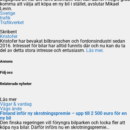
komma att välja att köpa en ny bil i stället, avslutar Mikael
Levin.
Sverige
trafik
Trafikverket
Skribent
Kristofer
Kristofer har bevakat bilbranschen och fordonsindustri sedan
2016. Intresset för bilar har alltid funnits där och nu kan du ta
del av detta stora intresse och entusiasm.
Läs mer
.
Annons
Följ oss
Relaterade nyheter
Läs mer
Vägar & vardag
Vägs ände
Finland inför ny skrotningspremie – upp till 2 500 euro för en
ny bil
Den finska regeringen vill föryngra bilparken och locka fler att
köpa nya bilar. Därför införs nu en skrotningspremie…