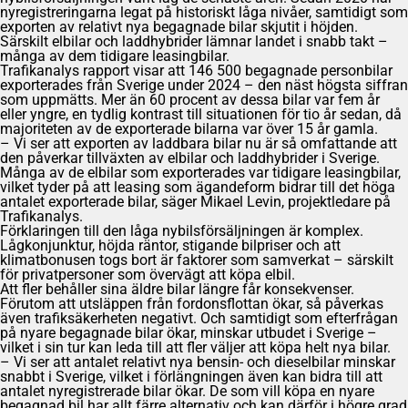
nyregistreringarna legat på historiskt låga nivåer, samtidigt som
exporten av relativt nya begagnade bilar skjutit i höjden.
Särskilt elbilar och laddhybrider lämnar landet i snabb takt –
många av dem tidigare leasingbilar.
Trafikanalys rapport visar att 146 500 begagnade personbilar
exporterades från Sverige under 2024 – den näst högsta siffran
som uppmätts. Mer än 60 procent av dessa bilar var fem år
eller yngre, en tydlig kontrast till situationen för tio år sedan, då
majoriteten av de exporterade bilarna var över 15 år gamla.
– Vi ser att exporten av laddbara bilar nu är så omfattande att
den påverkar tillväxten av elbilar och laddhybrider i Sverige.
Många av de elbilar som exporterades var tidigare leasingbilar,
vilket tyder på att leasing som ägandeform bidrar till det höga
antalet exporterade bilar, säger Mikael Levin, projektledare på
Trafikanalys.
Förklaringen till den låga nybilsförsäljningen är komplex.
Lågkonjunktur, höjda räntor, stigande bilpriser och att
klimatbonusen togs bort är faktorer som samverkat – särskilt
för privatpersoner som övervägt att köpa elbil.
Att fler behåller sina äldre bilar längre får konsekvenser.
Förutom att utsläppen från fordonsflottan ökar, så påverkas
även trafiksäkerheten negativt. Och samtidigt som efterfrågan
på nyare begagnade bilar ökar, minskar utbudet i Sverige –
vilket i sin tur kan leda till att fler väljer att köpa helt nya bilar.
– Vi ser att antalet relativt nya bensin- och dieselbilar minskar
snabbt i Sverige, vilket i förlängningen även kan bidra till att
antalet nyregistrerade bilar ökar. De som vill köpa en nyare
begagnad bil har allt färre alternativ och kan därför i högre grad