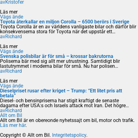
av
Kristofer
Läs mer
Vägs ände
Toyota återkallar en miljon Corolla – 6500 berörs i Sverige
Toyota Corolla är en av världens vanligaste bilar och därför blir
konsekvenserna stora för Toyota när det uppstår ett…
av
Richard
Läs mer
Vägs ände
Svenska polisbilar är för små – krossar bakrutorna
Poliserna bär med sig allt mer utrustning. Samtidigt blir
lastutrymmet i moderna bilar för små. Nu har polisen…
av
Richard
Läs mer
Vägs ände
Dieselpriset rusar efter kriget – Trump: “Ett litet pris att
betala”
Diesel- och bensinpriserna har stigit kraftigt de senaste
dagarna efter USA:s och Israels attack mot Iran. Det högre…
av
Richard
Allt om Bil
Allt om Bil är en obereonde nyhetssajt om bil, motor och trafik.
Läs mer här
.
Copyright © Allt om Bil.
Integritetspolicy
.