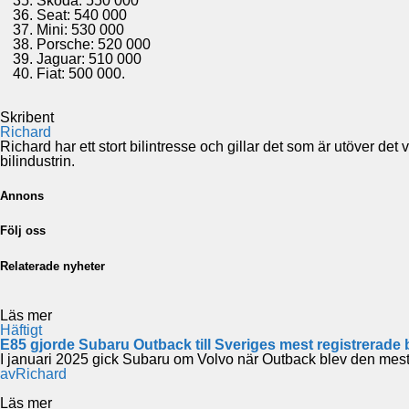
Skoda: 550 000​
Seat: 540 000​
Mini: 530 000​
Porsche: 520 000​
Jaguar: 510 000​
Fiat: 500 000.
Skribent
Richard
Richard har ett stort bilintresse och gillar det som är utöver de
bilindustrin.
Annons
Följ oss
Relaterade nyheter
Läs mer
Häftigt
E85 gjorde Subaru Outback till Sveriges mest registrerade bi
I januari 2025 gick Subaru om Volvo när Outback blev den mest 
av
Richard
Läs mer