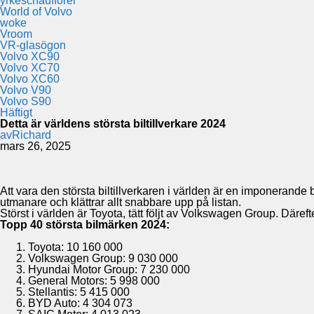
yrkeschaufförer
World of Volvo
woke
Vroom
VR-glasögon
Volvo XC90
Volvo XC70
Volvo XC60
Volvo V90
Volvo S90
Häftigt
Detta är världens största biltillverkare 2024
av
Richard
mars 26, 2025
Att vara den största biltillverkaren i världen är en imponerand
utmanare och klättrar allt snabbare upp på listan.
Störst i världen är Toyota, tätt följt av Volkswagen Group. Däref
Topp 40 största bilmärken 2024:
Toyota: 10 160 000​
Volkswagen Group: 9 030 000​
Hyundai Motor Group: 7 230 000​
General Motors: 5 998 000​
Stellantis: 5 415 000​
BYD Auto: 4 304 073​