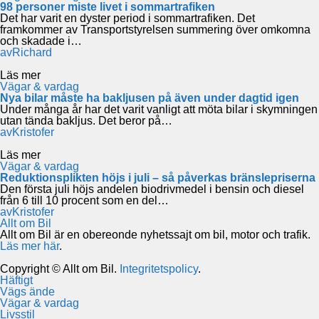
98 personer miste livet i sommartrafiken
Det har varit en dyster period i sommartrafiken. Det
framkommer av Transportstyrelsen summering över omkomna
och skadade i…
av
Richard
Läs mer
Vägar & vardag
Nya bilar måste ha bakljusen på även under dagtid igen
Under många år har det varit vanligt att möta bilar i skymningen
utan tända bakljus. Det beror på…
av
Kristofer
Läs mer
Vägar & vardag
Reduktionsplikten höjs i juli – så påverkas bränslepriserna
Den första juli höjs andelen biodrivmedel i bensin och diesel
från 6 till 10 procent som en del…
av
Kristofer
Allt om Bil
Allt om Bil är en obereonde nyhetssajt om bil, motor och trafik.
Läs mer här
.
Copyright © Allt om Bil.
Integritetspolicy
.
Häftigt
Vägs ände
Vägar & vardag
Livsstil