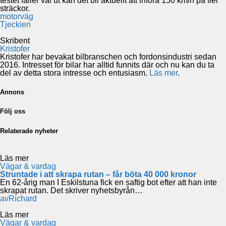
testet faller väl ut kan det bli aktuellt att införa 150 km/h på fler
sträckor.
motorväg
Tjeckien
Skribent
Kristofer
Kristofer har bevakat bilbranschen och fordonsindustri sedan
2016. Intresset för bilar har alltid funnits där och nu kan du ta
del av detta stora intresse och entusiasm.
Läs mer
.
Annons
Följ oss
Relaterade nyheter
Läs mer
Vägar & vardag
Struntade i att skrapa rutan – får böta 40 000 kronor
En 62-årig man I Eskilstuna fick en saftig bot efter att han inte
skrapat rutan. Det skriver nyhetsbyrån…
av
Richard
Läs mer
Vägar & vardag