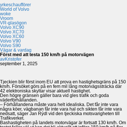
yrkeschaufförer
World of Volvo
woke
Vroom
VR-glasögon
Volvo XC90
Volvo XC70
Volvo XC60
Volvo V90
Volvo S90
Vägar & vardag
Först med att testa 150 km/h på motorvägen
av
Kristofer
september 1, 2025
Tjeckien blir först inom EU att prova en hastighetsgräns på 150
km/h. Försöket görs på en fem mil lång motorvägssträcka där
42 elektroniska skyltar visar aktuell hastighet.
Den högre gränsen gäller bara vid gles trafik och goda
väderförhållanden.
– Förhållandena måste vara helt idealiska. Det får inte vara
några köer, vägbanan får inte vara hal och sikten får inte vara
nedsatt, säger Jan Rýdl vid den tjeckiska motsvarigheten till
Trafikverket.
Bashastigheten på landets motorvägar är fortsatt 130 km/h. Om