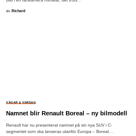
bild i en fartkamera minskar, det trots…
av
Richard
VÄGAR & VARDAG
Namnet blir Renault Boreal – ny bilmodell
Renault har nu presenterat namnet på sin nya SUV i C-
segmentet som ska lanseras utanför Europa – Boreal.…