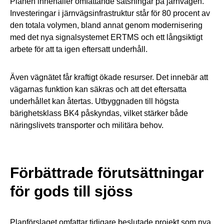
Planen innehåller omfattande satsningar på järnvägen.
Investeringar i järnvägsinfrastruktur står för 80 procent av
den totala volymen, bland annat genom modernisering
med det nya signalsystemet ERTMS och ett långsiktigt
arbete för att ta igen eftersatt underhåll.
Även vägnätet får kraftigt ökade resurser. Det innebär att
vägarnas funktion kan säkras och att det eftersatta
underhållet kan återtas. Utbyggnaden till högsta
bärighetsklass BK4 påskyndas, vilket stärker både
näringslivets transporter och militära behov.
Förbättrade förutsättningar
för gods till sjöss
Planförslaget omfattar tidigare beslutade projekt som nya