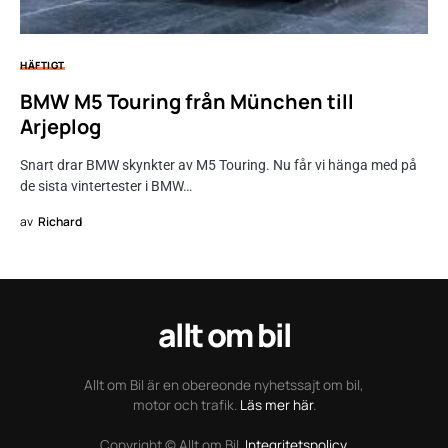
HÄFTIGT
BMW M5 Touring från München till
Arjeplog
Snart drar BMW skynkter av M5 Touring. Nu får vi hänga med på
de sista vintertester i BMW…
av
Richard
allt om bil
Allt om Bil är en obereonde nyhetssajt om bil,
motor och trafik.
Läs mer här
.
Copyright © Allt om Bil.
Integritetspolicy
.