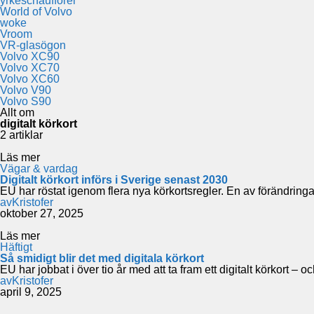
yrkeschaufförer
World of Volvo
woke
Vroom
VR-glasögon
Volvo XC90
Volvo XC70
Volvo XC60
Volvo V90
Volvo S90
Allt om
digitalt körkort
2 artiklar
Läs mer
Vägar & vardag
Digitalt körkort införs i Sverige senast 2030
EU har röstat igenom flera nya körkortsregler. En av förändringa
av
Kristofer
oktober 27, 2025
Läs mer
Häftigt
Så smidigt blir det med digitala körkort
EU har jobbat i över tio år med att ta fram ett digitalt körkort –
av
Kristofer
april 9, 2025