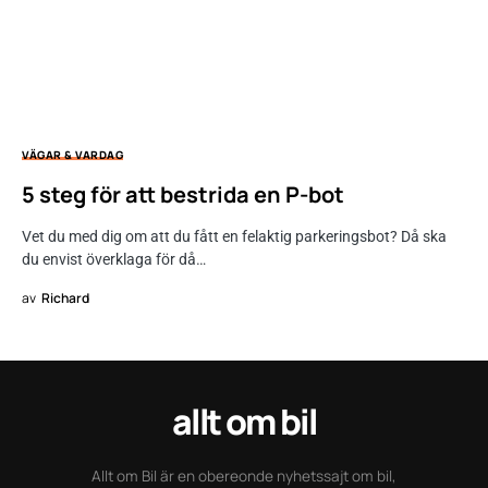
VÄGAR & VARDAG
5 steg för att bestrida en P-bot
Vet du med dig om att du fått en felaktig parkeringsbot? Då ska
du envist överklaga för då…
av
Richard
allt om bil
Allt om Bil är en obereonde nyhetssajt om bil,