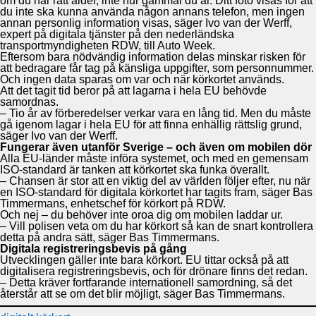
om du har rätt ålder, inte hur gammal du är. Ditt foto visas för att
du inte ska kunna använda någon annans telefon, men ingen
annan personlig information visas, säger Ivo van der Werff,
expert på digitala tjänster på den nederländska
transportmyndigheten RDW, till Auto Week.
Eftersom bara nödvändig information delas minskar risken för
att bedragare får tag på känsliga uppgifter, som personnummer.
Och ingen data sparas om var och när körkortet används.
Att det tagit tid beror på att lagarna i hela EU behövde
samordnas.
– Tio år av förberedelser verkar vara en lång tid. Men du måste
gå igenom lagar i hela EU för att finna enhällig rättslig grund,
säger Ivo van der Werff.
Fungerar även utanför Sverige – och även om mobilen dör
Alla EU-länder måste införa systemet, och med en gemensam
ISO-standard är tanken att körkortet ska funka överallt.
– Chansen är stor att en viktig del av världen följer efter, nu när
en ISO-standard för digitala körkortet har tagits fram, säger Bas
Timmermans, enhetschef för körkort på RDW.
Och nej – du behöver inte oroa dig om mobilen laddar ur.
– Vill polisen veta om du har körkort så kan de snart kontrollera
detta på andra sätt, säger Bas Timmermans.
Digitala registreringsbevis på gång
Utvecklingen gäller inte bara körkort. EU tittar också på att
digitalisera registreringsbevis, och för drönare finns det redan.
– Detta kräver fortfarande internationell samordning, så det
återstår att se om det blir möjligt, säger Bas Timmermans.