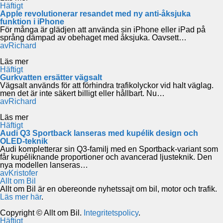
Häftigt
Apple revolutionerar resandet med ny anti-åksjuka
funktion i iPhone
För många är glädjen att använda sin iPhone eller iPad på
språng dämpad av obehaget med åksjuka. Oavsett…
av
Richard
Läs mer
Häftigt
Gurkvatten ersätter vägsalt
Vägsalt används för att förhindra trafikolyckor vid halt väglag.
men det är inte säkert billigt eller hållbart. Nu…
av
Richard
Läs mer
Häftigt
Audi Q3 Sportback lanseras med kupélik design och
OLED-teknik
Audi kompletterar sin Q3-familj med en Sportback-variant som
får kupéliknande proportioner och avancerad ljusteknik. Den
nya modellen lanseras…
av
Kristofer
Allt om Bil
Allt om Bil är en obereonde nyhetssajt om bil, motor och trafik.
Läs mer här
.
Copyright © Allt om Bil.
Integritetspolicy
.
Häftigt