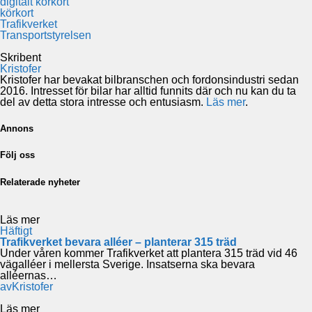
digitalt körkort
körkort
Trafikverket
Transportstyrelsen
Skribent
Kristofer
Kristofer har bevakat bilbranschen och fordonsindustri sedan
2016. Intresset för bilar har alltid funnits där och nu kan du ta
del av detta stora intresse och entusiasm.
Läs mer
.
Annons
Följ oss
Relaterade nyheter
Läs mer
Häftigt
Trafikverket bevara alléer – planterar 315 träd
Under våren kommer Trafikverket att plantera 315 träd vid 46
vägalléer i mellersta Sverige. Insatserna ska bevara
alléernas…
av
Kristofer
Läs mer