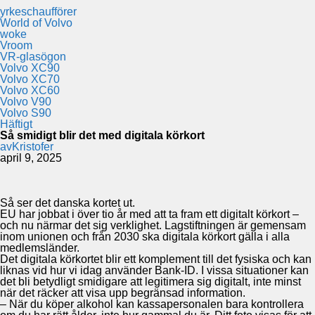
yrkeschaufförer
World of Volvo
woke
Vroom
VR-glasögon
Volvo XC90
Volvo XC70
Volvo XC60
Volvo V90
Volvo S90
Häftigt
Så smidigt blir det med digitala körkort
av
Kristofer
april 9, 2025
Så ser det danska kortet ut.
EU har jobbat i över tio år med att ta fram ett digitalt körkort –
och nu närmar det sig verklighet. Lagstiftningen är gemensam
inom unionen och från 2030 ska digitala körkort gälla i alla
medlemsländer.
Det digitala körkortet blir ett komplement till det fysiska och kan
liknas vid hur vi idag använder Bank-ID. I vissa situationer kan
det bli betydligt smidigare att legitimera sig digitalt, inte minst
när det räcker att visa upp begränsad information.
– När du köper alkohol kan kassapersonalen bara kontrollera