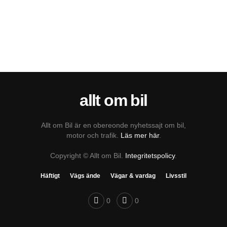
allt om bil
Allt om Bil är en obereonde nyhetssajt om bil,
motor och trafik.
Läs mer här
.
Copyright © Allt om Bil.
Integritetspolicy
.
Häftigt
Vägs ände
Vägar & vardag
Livsstil
0
0